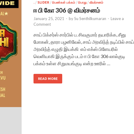
.
/
SLIDER
/
பெண்கள் பக்கம்
/
பொது
/
விமர்சனம்
ஈ பி கோ 306 @ விமர்சனம்
January 25, 2021
-
by
Su Senthilkumaran
-
Leave a
Comment
சாய் பிக்சர்ஸ் சார்பில் ப. சிவகுமார் தயாரிக்க, சீனு
மோகன், தாரா பழனிவேல், சாய் அரவிந்த் நடிப்பில் சாய்
அரவிந்த் எழுதி இயக்கி எம் எக்ஸ் பிளேயரில்
வெளியாகி இருக்கும் படம் ஈ பி கோ 306 லால்குடி
பக்கம் உள்ள சிறுமயங்குடி என்ற ஊரில் …
READ MORE