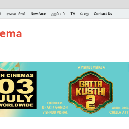
ி
ரகளை பக்கம்
New face
குறும்படம்
TV
பொது
Contact Us
nema