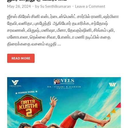
May 26, 2024
-
by
Su Senthilkumaran
-
Leave a Comment
ஜீசஸ் கிரேஸ் சினி என்டர்டைன்மென்ட் சார்பில் ராணி, ஷர்மிளா
தேவி, வனிதா, புகழேந்தி ஆகியோர் தயாரிக்க, சந்தோஷ்
சரவணன், விதுஷ், மனிஷா, மீனா, தேவதர்ஷினி, சிங்கம் புலி,
மனோபாலா, நெல்லை சிவா, போண்டா மணி நடிப்பில் கதை
திரைக்கதை வசனம் எழுதி …
READ MORE