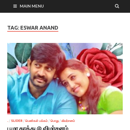
MAIN MENU
TAG:
ESWAR ANAND
.
/
SLIDER
/
பெண்கள் பக்கம்
/
பொது
/
விமர்சனம்
பூமர காத்து @ விமர்சனம்