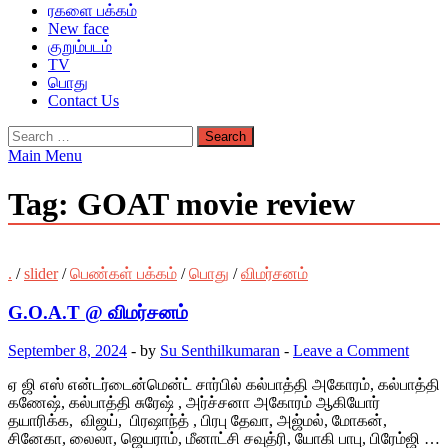
ரகளை பக்கம்
New face
குறும்படம்
TV
பொது
Contact Us
Search
for:
Main Menu
Tag:
GOAT movie review
.
/
slider
/
பெண்கள் பக்கம்
/
பொது
/
விமர்சனம்
G.O.A.T @ விமர்சனம்
September 8, 2024
-
by
Su Senthilkumaran
-
Leave a Comment
ஏ ஜி எஸ் என்டர்டைன்மென்ட் சார்பில் கல்பாத்தி அகோரம், கல்பாத்தி
கணேஷ், கல்பாத்தி சுரேஷ் , அர்ச்சனா அகோரம் ஆகியோர்
தயாரிக்க, விஜய், பிரஷாந்த் , பிரபு தேவா, அஜ்மல், மோகன்,
சினேகா, லைலா, ஜெயராம், மீனாட்சி சவுத்ரி, யோகி பாபு, பிரேம்ஜி …