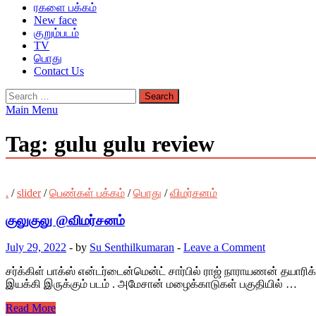
ரகளை பக்கம்
New face
குறும்படம்
TV
பொது
Contact Us
Search
for:
Main Menu
Tag:
gulu gulu review
.
/
slider
/
பெண்கள் பக்கம்
/
பொது
/
விமர்சனம்
குலுகுலு @விமர்சனம்
July 29, 2022
-
by
Su Senthilkumaran
-
Leave a Comment
சர்க்கிள் பாக்ஸ் என்டர்டைன்மென்ட் சார்பில் ராஜ் நாராயணன் தயாரிக்க,
இயக்கி இருக்கும் படம் . அமேசான் மழைக்காடுகள் பகுதியில் …
Read More