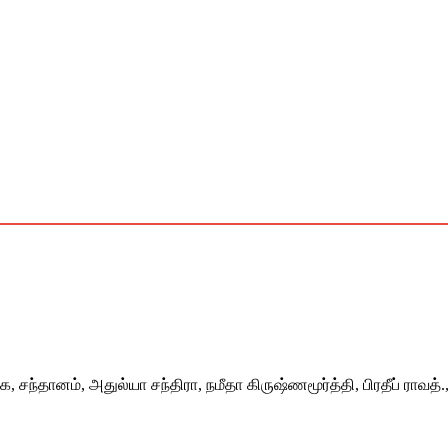
 சந்தானம், அதுல்யா சந்திரா, நமீதா கிருஷ்ணமூர்த்தி, பிரதீப் ராவத்., ம