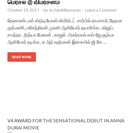
மெர்சல் @ விமர்சனம்
October 19, 2017
-
by
Su Senthilkumaran
-
Leave a Comment
தேனாண்டாள் ஸ்டுடியோஸ் லிமிடெட் சார்பில் ராமசாமி, ஹேமா
ருக்மணி, மகேந்திரன் முரளி ஆகியோர் தயாரிக்க, விஜய்,
சமந்தா , நித்யா மேனன் , காஜல் அகர்வால் எஸ் ஜே சூர்யா
ஆகியோர் நடிக்க, ஏ ஆர் ரஹ்மான் இசையில் ஜி கே …
READ MORE
V4 AWARD FOR THE SENSATIONAL DEBUT IN ANNA
DURAI MOVIE