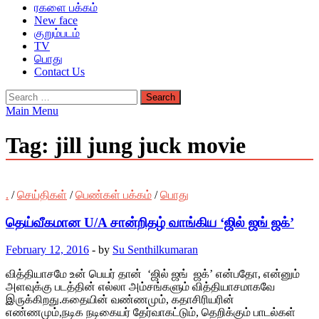
ரகளை பக்கம்
New face
குறும்படம்
TV
பொது
Contact Us
Search
for:
Main Menu
Tag:
jill jung juck movie
.
/
செய்திகள்
/
பெண்கள் பக்கம்
/
பொது
தெய்வீகமான U/A சான்றிதழ் வாங்கிய ‘ஜில் ஜங் ஜக்’
February 12, 2016
-
by
Su Senthilkumaran
வித்தியாசமே உன் பெயர் தான் ‘ஜில் ஜங் ஜக்’ என்பதோ, என்னும்
அளவுக்கு படத்தின் எல்லா அம்சங்களும் வித்தியாசமாகவே
இருக்கிறது.கதையின் வண்ணமும், கதாசிரியரின்
எண்ணமும்,நடிக நடிகையர் தேர்வாகட்டும், தெறிக்கும் பாடல்கள்