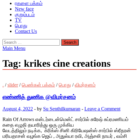
ரகளை பக்கம்
New face
குறும்படம்
TV
பொது
Contact Us
Search
for:
Main Menu
Tag:
krikes cine creations
.
/
slider
/
பெண்கள் பக்கம்
/
பொது
/
விமர்சனம்
எண்ணித் துணிக @விமர்சனம்
August 4, 2022
-
by
Su Senthilkumaran
-
Leave a Comment
Rain Of Arrows என்டர்டைன்மென்ட் சார்பில் சுரேஷ் சுப்ரமணியம்
கதை எழுதி தயாரித்து ஒரு முக்கிய
வேடத்திலும் நடிக்க, க்ரிக்ஸ் சினி கிரியேஷன்ஸ் சார்பில் ஸ்ரீதரன்
மரியதாசன் வழங்க ஜெய் , அதுல்யா ரவி, அஞ்சலி நாயர் , வம்சி