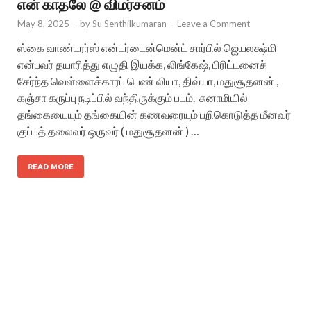
என் காதலே @ விமர்சனம்
May 8, 2025
-
by
Su Senthilkumaran
-
Leave a Comment
ஸ்கை வாண்டரர்ஸ் என்டர்டைன்மென்ட் சார்பில் ஜெயலக்ஷ்மி
என்பவர் தயாரித்து எழுதி இயக்க, லிங்கேஷ், பிரிட்டனைச்
சேர்ந்த வெள்ளைக்காரப் பெண் லியா, திவ்யா, மதுசூதனன் ,
கஞ்சா கருப்பு நடிப்பில் வந்திருக்கும் படம். சுனாமியில்
தங்கையையும் தங்கையின் கணவரையும் பறிகொடுத்த மீனவர்
குப்பத் தலைவர் ஒருவர் ( மதுசூதனன் ) …
READ MORE