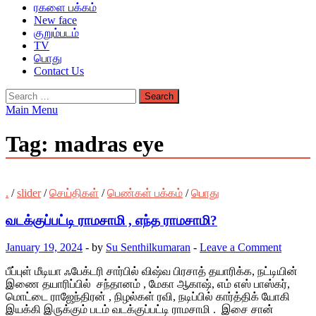
ரகளை பக்கம்
New face
குறும்படம்
TV
பொது
Contact Us
Search
for:
Main Menu
Tag:
madras eye
.
/
slider
/
செய்திகள்
/
பெண்கள் பக்கம்
/
பொது
வடக்குப்பட்டி ராமசாமி , எந்த ராமசாமி?
January 19, 2024
-
by
Su Senthilkumaran
-
Leave a Comment
பீப்புள் மீடியா ஃபேக்டரி சார்பில் விஷ்வ பிரசாத் தயாரிக்க, நட்டியின்
இணை தயாரிப்பில் சந்தானம் , மேகா ஆகாஷ், எம் எஸ் பாஸ்கர்,
மொட்டை ராஜேந்திரன் , நிழல்கள் ரவி, நடிப்பில் கார்த்திக் யோகி
இயக்கி இருக்கும் படம் வடக்குப்பட்டி ராமசாமி . இசை சான்