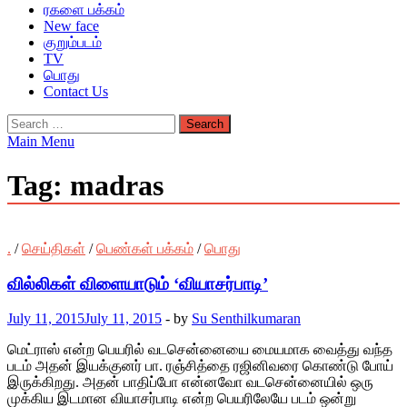
ரகளை பக்கம்
New face
குறும்படம்
TV
பொது
Contact Us
Search
for:
Main Menu
Tag:
madras
.
/
செய்திகள்
/
பெண்கள் பக்கம்
/
பொது
வில்லிகள் விளையாடும் ‘வியாசர்பாடி’
July 11, 2015
July 11, 2015
-
by
Su Senthilkumaran
மெட்ராஸ் என்ற பெயரில் வடசென்னையை மையமாக வைத்து வந்த
படம் அதன் இயக்குனர் பா. ரஞ்சித்தை ரஜினிவரை கொண்டு போய்
இருக்கிறது. அதன் பாதிப்போ என்னவோ வடசென்னையில் ஒரு
முக்கிய இடமான வியாசர்பாடி என்ற பெயரிலேயே படம் ஒன்று