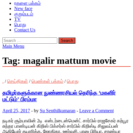
ரகளை பக்கம்
New face
குறும்படம்
TV
பொது
Contact Us
Search
for:
Main Menu
Tag:
magalir mattum movie
.
/
செய்திகள்
/
பெண்கள் பக்கம்
/
பொது
தமிழர்களுக்கான நுண்ணரசியல் தெரிந்த ‘மகளிர்
மட்டும்’ பிரம்மா
April 25, 2017
-
by
Su Senthilkumaran
-
Leave a Comment
நடிகர் சூர்யாவின் 2டி என்டர்டைன்மென்ட் சார்பில் ராஜசேகர் கற்பூர
சுந்தர பாண்டியன் கிறிஸ் பிக்சர்ஸ் சார்பில் கிறிஸ்டி சிலுவப்பன்
ஆகியோர் தயாரிக்க, ஜோதிகா, ஊர்வசி, பானு பிரியா, சரண்யா