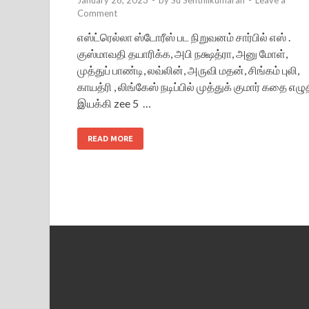
Comment
எஸ்ட்ரெல்லா ஸ்டோரீஸ் பட நிறுவனம் சார்பில் எஸ் .
குஸ்மாவதி தயாரிக்க, அபி நக்ஷத்ரா, அனு மோள்,
முத்துப் பாண்டி, லவ்லின், அருவி மதன், சிங்கம் புலி,
காயத்ரி , லிங்கேஸ் நடிப்பில் முத்துக் குமார் கதை எழு
இயக்கி zee 5 …
READ MORE