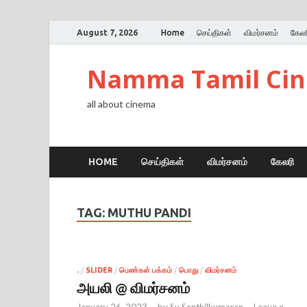
August 7, 2026
Home
செய்திகள்
விமர்சனம்
கேலர
Namma Tamil Ci
all about cinema
HOME
செய்திகள்
விமர்சனம்
கேலரி
TAG:
MUTHU PANDI
.
/
SLIDER
/
பெண்கள் பக்கம்
/
பொது
/
விமர்சனம்
அயலி @ விமர்சனம்
January 26, 2023
-
by
Su Senthilkumaran
-
Leave a