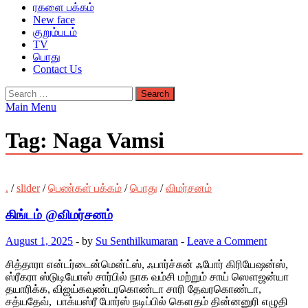
ரகளை பக்கம்
New face
குறும்படம்
TV
பொது
Contact Us
Search
for:
Main Menu
Tag:
Naga Vamsi
.
/
slider
/
பெண்கள் பக்கம்
/
பொது
/
விமர்சனம்
கிங்டம் @விமர்சனம்
August 1, 2025
-
by
Su Senthilkumaran
-
Leave a Comment
சித்தாரா என்டர்டைன்மென்ட்ஸ், ஃபார்ச்சுன் ஃபோர் கிரியேஷன்ஸ்,
ஸ்ரீகரா ஸ்டுடியோஸ் சார்பில் நாக வம்சி மற்றும் சாய் ஸௌஜன்யா
தயாரிக்க, விஜய்கவுண்டரகொண்டா சாரி தேவரகொண்டா,
சத்யதேவ், பாக்யஸ்ரீ போர்ஸ் நடிப்பில் கௌதம் தின்னனுரி எழுதி