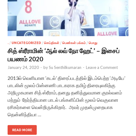
.
/
UNCATEGORIZED
/
செய்திகள்
/
பெண்கள் பக்கம்
/
பொது
சித் ஸ்ரீராமின் ‘ஆல் லவ் நோ ஹேட்’ – இசைப்
பயணம் 2020
January 24, 2020
-
by
Su Senthilkumaran
-
Leave a Comment
2013ல் வெளியான ‘கடல்’ திரைப்படத்தில் இடம்பெற்ற ‘அடியே’
பாடலின் மூலம் பின்னணி பாடகராக தமிழ் திரையுலகிற்கு
அறிமுகமான சித் ஸ்ரீராம், தனது தனித்துவமான குரல்வளம்
மற்றும் நேர்த்தியான பாடல் பங்களிப்பின் மூலம் வெகுவான
ரசிகர்களை வென்றிருக்கிறார். அவர் முதன்முறையாக
தென்னிந்தியா …
READ MORE