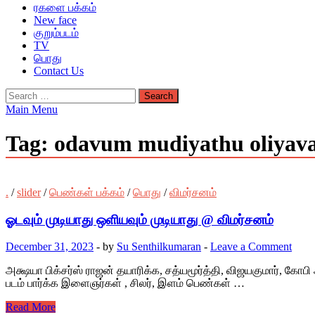
ரகளை பக்கம்
New face
குறும்படம்
TV
பொது
Contact Us
Search
for:
Main Menu
Tag:
odavum mudiyathu oliyav
.
/
slider
/
பெண்கள் பக்கம்
/
பொது
/
விமர்சனம்
ஓடவும் முடியாது ஒளியவும் முடியாது @ விமர்சனம்
December 31, 2023
-
by
Su Senthilkumaran
-
Leave a Comment
அக்ஷயா பிக்சர்ஸ் ராஜன் தயாரிக்க, சத்யமூர்த்தி, விஜயகுமார், கோபி 
படம் பார்க்க இளைஞர்கள் , சிலர், இளம் பெண்கள் …
Read More