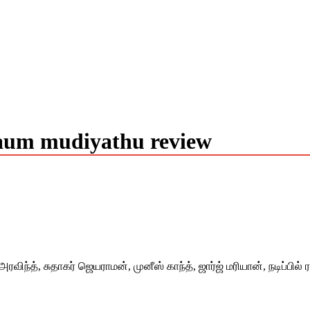
aum mudiyathu review
அரவிந்த், சுதாகர் ஜெயராமன், முனீஸ் காந்த், ஜார்ஜ் மரியான், நடிப்பி