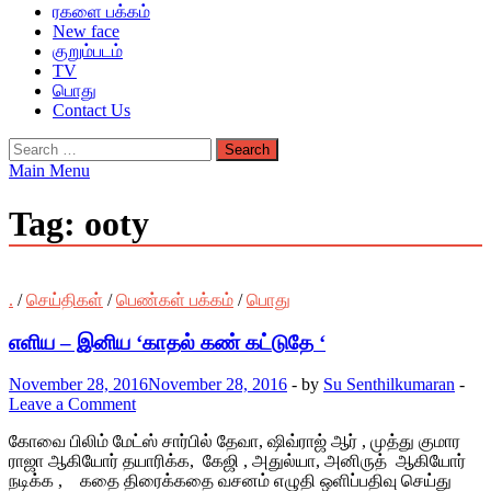
ரகளை பக்கம்
New face
குறும்படம்
TV
பொது
Contact Us
Search
for:
Main Menu
Tag:
ooty
.
/
செய்திகள்
/
பெண்கள் பக்கம்
/
பொது
எளிய – இனிய ‘காதல் கண் கட்டுதே ‘
November 28, 2016
November 28, 2016
-
by
Su Senthilkumaran
-
Leave a Comment
கோவை பிலிம் மேட்ஸ் சார்பில் தேவா, ஷிவ்ராஜ் ஆர் , முத்து குமார
ராஜா ஆகியோர் தயாரிக்க, கேஜி , அதுல்யா, அனிருத் ஆகியோர்
நடிக்க , கதை திரைக்கதை வசனம் எழுதி ஒளிப்பதிவு செய்து