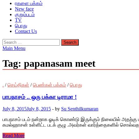
ரகளை பக்கம்
New face
குறும்படம்
TV
பொது
Contact Us
Search
for:
Main Menu
Tag:
papanasam meet
.
/
செய்திகள்
/
பெண்கள் பக்கம்
/
பொது
பாபநாசம் .. ஒரு பக்கா டிராமா !
July 8, 2015
July 8, 2015
-
by
Su Senthilkumaran
பாபநாசம் படம் நன்றாக ஓடிக் கொண்டு இருக்கும் நிலையில் அதற்கு
கமல்ஹாசன் உள்ளிட்ட படக் குழு .அவர்கள் வார்த்தைகளில் சொல்வத
Read More