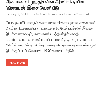
அன்பான வாழ்த்துகளின் அணிவகுப்பில்
‘வீரையன்’ இசை வெளியீடு
January 3, 2017
-
by
Su Senthilkumaran
-
Leave a Comment
பிரபல தயாரிப்பாளரும் கதை வசனகர்த்தாவுமான கலைமணி
அவர்களிடம் உதவியாளராகவும், கதிர்வேல் படத்தின் இணை
இயக்குனராகவும், களவாணி படத்தின் நிர்வாகத்
தயாரிப்பளாரகவும் பணியாற்றிய எஸ்.பரித், தனது ஃபரா சரா
பிலிம்ஸ் சார்பில் தயாரித்து, கதை திரைக்கதை வசனம் எழுதி
இயக்கும் படம் வீரையன். 1990 காலகட்டத்தில் …
READ MORE