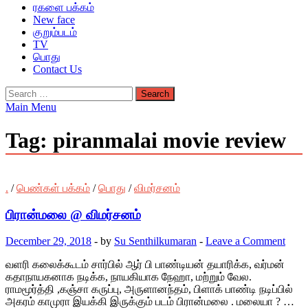
ரகளை பக்கம்
New face
குறும்படம்
TV
பொது
Contact Us
Search
for:
Main Menu
Tag:
piranmalai movie review
.
/
பெண்கள் பக்கம்
/
பொது
/
விமர்சனம்
பிரான்மலை @ விமர்சனம்
December 29, 2018
-
by
Su Senthilkumaran
-
Leave a Comment
வளரி கலைக்கூடம் சார்பில் ஆர் பி பாண்டியன் தயாரிக்க, வர்மன்
கதாநாயகனாக நடிக்க, நாயகியாக நேஹா, மற்றும் வேல.
ராமமூர்த்தி ,கஞ்சா கருப்பு, அருளானந்தம், பிளாக் பாண்டி நடிப்பில்
அகரம் காமுரா இயக்கி இருக்கும் படம் பிரான்மலை . மலையா ? …