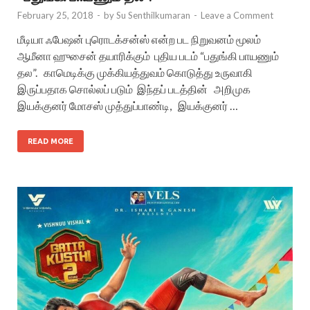
February 25, 2018
-
by
Su Senthilkumaran
-
Leave a Comment
மீடியா ஃபேஷன் புரொடக்சன்ஸ் என்ற பட நிறுவனம் மூலம்
ஆமீனா ஹுசைன் தயாரிக்கும் புதிய படம் “பதுங்கி பாயணும்
தல”. காமெடிக்கு முக்கியத்துவம் கொடுத்து உருவாகி
இருப்பதாக சொல்லப் படும் இந்தப் படத்தின் அறிமுக
இயக்குனர் மோசஸ் முத்துப்பாண்டி, இயக்குனர் …
READ MORE