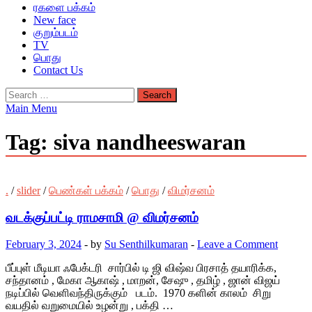
ரகளை பக்கம்
New face
குறும்படம்
TV
பொது
Contact Us
Search
for:
Main Menu
Tag:
siva nandheeswaran
.
/
slider
/
பெண்கள் பக்கம்
/
பொது
/
விமர்சனம்
வடக்குப்பட்டி ராமசாமி @ விமர்சனம்
February 3, 2024
-
by
Su Senthilkumaran
-
Leave a Comment
பீப்புள் மீடியா ஃபேக்டரி சார்பில் டி ஜி விஷ்வ பிரசாத் தயாரிக்க,
சந்தானம் , மேகா ஆகாஷ் , மாறன், சேஷு , தமிழ் , ஜான் விஜய்
நடிப்பில் வெளிவந்திருக்கும் படம். 1970 களின் காலம் சிறு
வயதில் வறுமையில் உழன்று , பக்தி …