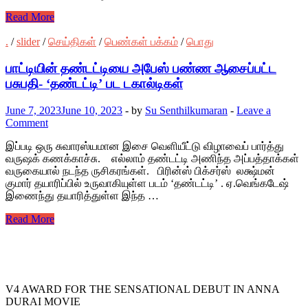
Read More
.
/
slider
/
செய்திகள்
/
பெண்கள் பக்கம்
/
பொது
பாட்டியின் தண்டட்டியை அபேஸ் பண்ண ஆசைப்பட்ட
பசுபதி- ‘தண்டட்டி’ பட டகால்டிகள்
June 7, 2023
June 10, 2023
-
by
Su Senthilkumaran
-
Leave a
Comment
இப்படி ஒரு சுவாரஸ்யமான இசை வெளியீட்டு விழாவைப் பார்த்து
வருஷக் கணக்காச்சு. எல்லாம் தண்டட்டி அணிந்த அப்பத்தாக்கள்
வருகையால் நடந்த ருசிகரங்கள். பிரின்ஸ் பிக்சர்ஸ் லக்ஷ்மன்
குமார் தயாரிப்பில் உருவாகியுள்ள படம் ‘தண்டட்டி’ . ஏ.வெங்கடேஷ்
இணைந்து தயாரித்துள்ள இந்த …
Read More
V4 AWARD FOR THE SENSATIONAL DEBUT IN ANNA
DURAI MOVIE