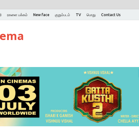
ி
ரகளை பக்கம்
New face
குறும்படம்
TV
பொது
Contact Us
nema