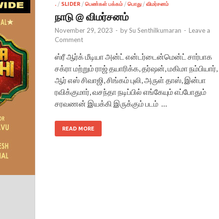
.
/
SLIDER
/
பெண்கள் பக்கம்
/
பொது
/
விமர்சனம்
நாடு @ விமர்சனம்
November 29, 2023
-
by
Su Senthilkumaran
-
Leave a
Comment
ஸ்ரீ ஆர்க் மீடியா அன்ட் என்டர்டைன்மென்ட் சார்பாக
சக்ரா மற்றும் ராஜ் தயாரிக்க, தர்ஷன், மகிமா நம்பியார்,
ஆர் எஸ் சிவாஜி, சிங்கம் புலி, அருள் தாஸ், இன்பா
ரவிக்குமார், வசந்தா நடிப்பில் எங்கேயும் எப்போதும்
சரவணன் இயக்கி இருக்கும் படம் …
READ MORE