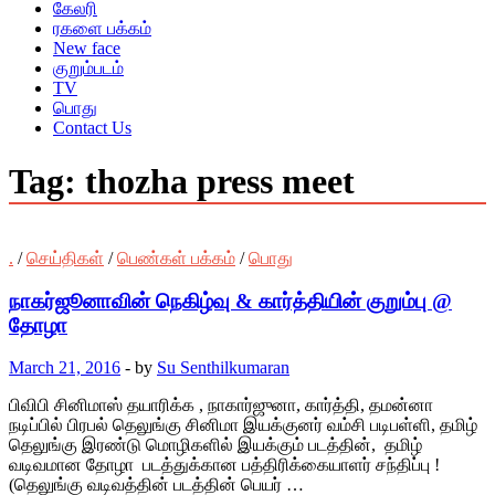
கேலரி
ரகளை பக்கம்
New face
குறும்படம்
TV
பொது
Contact Us
Tag:
thozha press meet
.
/
செய்திகள்
/
பெண்கள் பக்கம்
/
பொது
நாகர்ஜூனாவின் நெகிழ்வு & கார்த்தியின் குறும்பு @
தோழா
March 21, 2016
-
by
Su Senthilkumaran
பிவிபி சினிமாஸ் தயாரிக்க , நாகார்ஜுனா, கார்த்தி, தமன்னா
நடிப்பில் பிரபல் தெலுங்கு சினிமா இயக்குனர் வம்சி படிபள்ளி, தமிழ்
தெலுங்கு இரண்டு மொழிகளில் இயக்கும் படத்தின், தமிழ்
வடிவமான தோழா படத்துக்கான பத்திரிக்கையாளர் சந்திப்பு !
(தெலுங்கு வடிவத்தின் படத்தின் பெயர் …