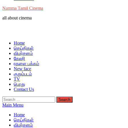
Namma Tamil Cinema
all about cinema
Home
செய்திகள்
விமர்சனம்
கேலரி
ரகளை பக்கம்
New face
குறும்படம்
TV
பொது
Contact Us
Search
for:
Main Menu
Home
செய்திகள்
விமர்சனம்