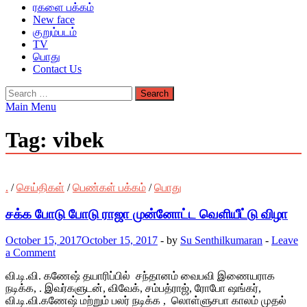
ரகளை பக்கம்
New face
குறும்படம்
TV
பொது
Contact Us
Search
for:
Main Menu
Tag:
vibek
.
/
செய்திகள்
/
பெண்கள் பக்கம்
/
பொது
சக்க போடு போடு ராஜா முன்னோட்ட வெளியீட்டு விழா
October 15, 2017
October 15, 2017
-
by
Su Senthilkumaran
-
Leave
a Comment
வி.டி.வி. கணேஷ் தயாரிப்பில் சந்தானம் வைபவி இணையராக
நடிக்க, . இவர்களுடன், விவேக், சம்பத்ராஜ், ரோபோ ஷங்கர்,
வி.டி.வி.கணேஷ் மற்றும் பலர் நடிக்க , லொள்ளுசபா காலம் முதல்