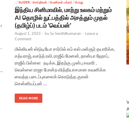
.
/
SLIDER
/
செய்திகள்
/
பெண்கள் பக்கம்
/
பொது
இந்திய சினிமாவில், மாற்று உலகம் மற்றும்
AI தொழில் நுட்பத்தில் அசத்தும் முதல்
(தமிழ்ப்) படம் ‘வெப்பன்’
t
August 1, 2023
-
by
Su Senthilkumaran
-
Leave a
்
Comment
மில்லியன் ஸ்டுடியோ சார்பில் எம் எஸ் மன்சூர் தயாரிக்க,
’
சத்யராஜ், வசந்த் ரவி, ராஜீவ் மேனன், தான்யா ஹோப்,
ராஜீவ் பிள்ளை நடிக்க, இதற்கு முன்பு சவாரி ,
வெள்ளை ராஜா போன்ற வித்தியாசமான கவனிக்க
 …
வைத்த படைப்புகளைக் கொடுத்த குகன்
சென்னியப்பன் …
READ MORE