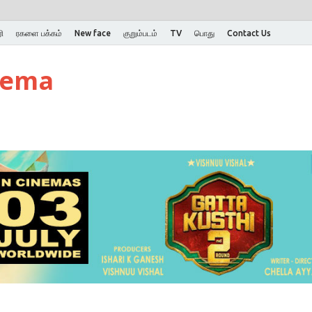
ி
ரகளை பக்கம்
New face
குறும்படம்
TV
பொது
Contact Us
nema