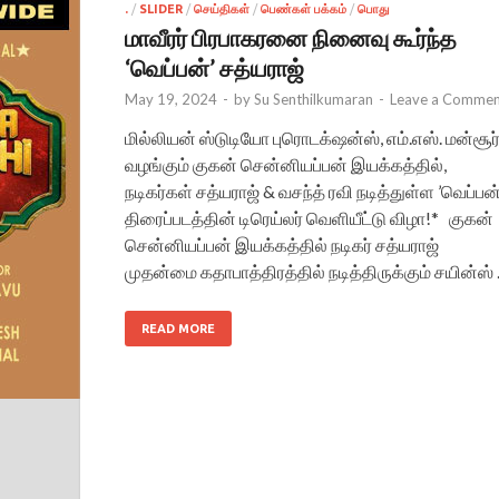
.
/
SLIDER
/
செய்திகள்
/
பெண்கள் பக்கம்
/
பொது
மாவீரர் பிரபாகரனை நினைவு கூர்ந்த
‘வெப்பன்’ சத்யராஜ்
May 19, 2024
-
by
Su Senthilkumaran
-
Leave a Commen
மில்லியன் ஸ்டுடியோ புரொடக்‌ஷன்ஸ், எம்.எஸ். மன்சூர
வழங்கும் குகன் சென்னியப்பன் இயக்கத்தில்,
நடிகர்கள் சத்யராஜ் & வசந்த் ரவி நடித்துள்ள ’வெப்பன்
திரைப்படத்தின் டிரெய்லர் வெளியீட்டு விழா!* குகன்
சென்னியப்பன் இயக்கத்தில் நடிகர் சத்யராஜ்
முதன்மை கதாபாத்திரத்தில் நடித்திருக்கும் சயின்ஸ்
READ MORE