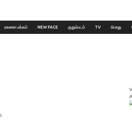
ரகளை பக்கம்
NEW FACE
குறும்படம்
TV
பொது
த