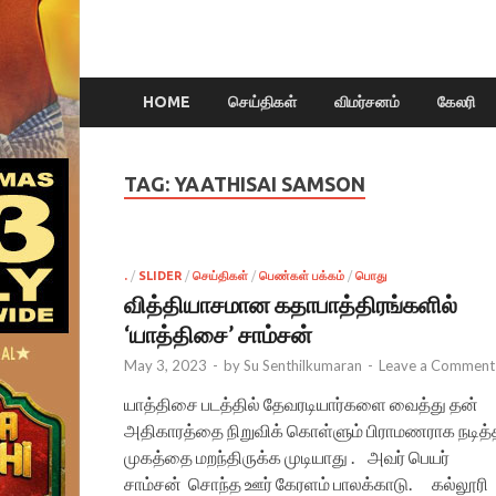
HOME
செய்திகள்
விமர்சனம்
கேலரி
TAG:
YAATHISAI SAMSON
.
/
SLIDER
/
செய்திகள்
/
பெண்கள் பக்கம்
/
பொது
வித்தியாசமான கதாபாத்திரங்களில்
‘யாத்திசை’ சாம்சன்
May 3, 2023
-
by
Su Senthilkumaran
-
Leave a Comment
யாத்திசை படத்தில் தேவரடியார்களை வைத்து தன்
அதிகாரத்தை நிறுவிக் கொள்ளும் பிராமணராக நடித்
முகத்தை மறந்திருக்க முடியாது . அவர் பெயர்
சாம்சன் சொந்த ஊர் கேரளம் பாலக்காடு. கல்லூரி