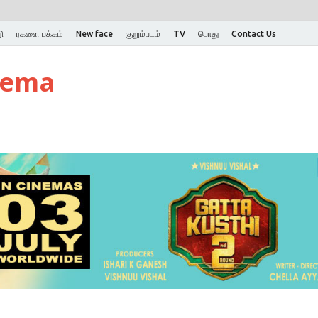
ி
ரகளை பக்கம்
New face
குறும்படம்
TV
பொது
Contact Us
nema