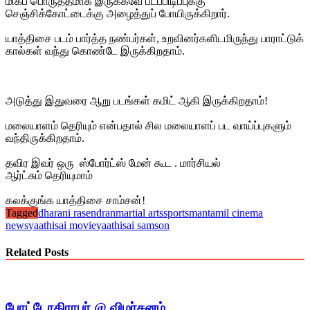
மிகப் பொருத்தமாக இருக்கவே படப்பிடிப்புக்கு
செஞ்சிக்கோட்டைக்கு அழைத்துப் போயிருக்கிறார்.
யாத்திசை படம் பார்த்த நண்பர்கள், உறவினர்களிடமிருந்து பாராட்டுக்
கால்கள் வந்து கொண்டே இருக்கிறதாம்.
அடுத்து இதுவரை ஆறு படங்கள் கமிட் ஆகி இருக்கிறதாம்!
மலையாளம் தெரியும் என்பதால் சில மலையாளப் பட வாய்ப்புகளும்
வந்திருக்கிறதாம்.
தவிர இவர் ஒரு ஸ்போர்ட்ஸ் மேன் கூட . மார்சியல்
ஆர்ட்சும் தெரியுமாம்
கலக்குங்க யாத்திசை சாம்சன்!
Tagged
dharani rasendran
martial arts
sportsman
tamil cinema
news
yaathisai movie
yaathisai samson
Related Posts
போட்டோகிராபர் @ விமர்சனம்