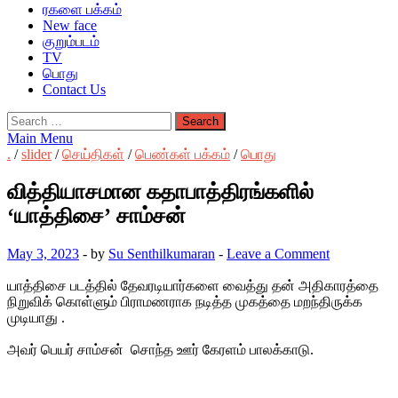
ரகளை பக்கம்
New face
குறும்படம்
TV
பொது
Contact Us
Search
for:
Main Menu
.
/
slider
/
செய்திகள்
/
பெண்கள் பக்கம்
/
பொது
வித்தியாசமான கதாபாத்திரங்களில்
‘யாத்திசை’ சாம்சன்
May 3, 2023
-
by
Su Senthilkumaran
-
Leave a Comment
யாத்திசை படத்தில் தேவரடியார்களை வைத்து தன் அதிகாரத்தை
நிறுவிக் கொள்ளும் பிராமணராக நடித்த முகத்தை மறந்திருக்க
முடியாது .
அவர் பெயர் சாம்சன் சொந்த ஊர் கேரளம் பாலக்காடு.