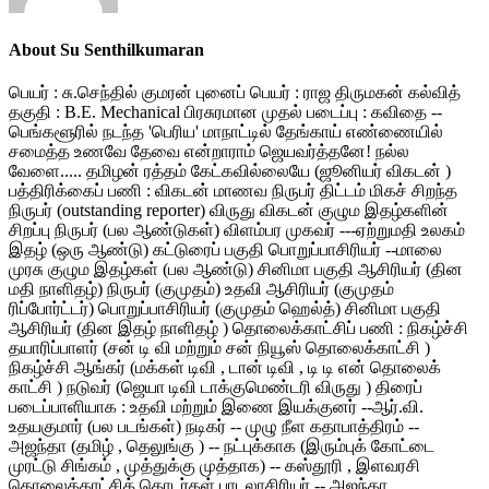
About Su Senthilkumaran
பெயர் : சு.செந்தில் குமரன் புனைப் பெயர் : ராஜ திருமகன் கல்வித்
தகுதி : B.E. Mechanical பிரசுரமான முதல் படைப்பு : கவிதை --
பெங்களூரில் நடந்த 'பெரிய' மாநாட்டில் தேங்காய் எண்ணையில்
சமைத்த உணவே தேவை என்றாராம் ஜெயவர்த்தனே! நல்ல
வேளை..... தமிழன் ரத்தம் கேட்கவில்லையே (ஜூனியர் விகடன் )
பத்திரிக்கைப் பணி : விகடன் மாணவ நிருபர் திட்டம் மிகச் சிறந்த
நிருபர் (outstanding reporter) விருது விகடன் குழும இதழ்களின்
சிறப்பு நிருபர் (பல ஆண்டுகள்) விளம்பர முகவர் ---ஏற்றுமதி உலகம்
இதழ் (ஒரு ஆண்டு) கட்டுரைப் பகுதி பொறுப்பாசிரியர் --மாலை
முரசு குழும இதழ்கள் (பல ஆண்டு) சினிமா பகுதி ஆசிரியர் (தின
மதி நாளிதழ்) நிருபர் (குமுதம்) உதவி ஆசிரியர் (குமுதம்
ரிப்போர்ட்டர்) பொறுப்பாசிரியர் (குமுதம் ஹெல்த்) சினிமா பகுதி
ஆசிரியர் (தின இதழ் நாளிதழ் ) தொலைக்காட்சிப் பணி : நிகழ்ச்சி
தயாரிப்பாளர் (சன் டி வி மற்றும் சன் நியூஸ் தொலைக்காட்சி )
நிகழ்ச்சி ஆங்கர் (மக்கள் டிவி , டான் டிவி , டி டி என் தொலைக்
காட்சி ) நடுவர் (ஜெயா டிவி டாக்குமெண்டரி விருது ) திரைப்
படைப்பாளியாக : உதவி மற்றும் இணை இயக்குனர் --ஆர்.வி.
உதயகுமார் (பல படங்கள்) நடிகர் -- முழு நீள கதாபாத்திரம் --
அஜந்தா (தமிழ் , தெலுங்கு ) -- நட்புக்காக (இரும்புக் கோட்டை
முரட்டு சிங்கம் , முத்துக்கு முத்தாக) -- கஸ்தூரி , இளவரசி
தொலைக்காட்சித் தொடர்கள் பாடலாசிரியர் -- அஜந்தா