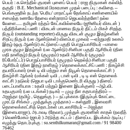
பெயர் : சு.செந்தில் குமரன் புனைப் பெயர் : ராஜ திருமகன் கல்வித்
தகுதி : B.E. Mechanical பிரசுரமான முதல் படைப்பு : கவிதை --
பெங்களூரில் நடந்த 'பெரிய' மாநாட்டில் தேங்காய் எண்ணையில்
சமைத்த உணவே தேவை என்றாராம் ஜெயவர்த்தனே! நல்ல
வேளை..... தமிழன் ரத்தம் கேட்கவில்லையே (ஜூனியர் விகடன் )
பத்திரிக்கைப் பணி : விகடன் மாணவ நிருபர் திட்டம் மிகச் சிறந்த
நிருபர் (outstanding reporter) விருது விகடன் குழும இதழ்களின்
சிறப்பு நிருபர் (பல ஆண்டுகள்) விளம்பர முகவர் ---ஏற்றுமதி உலகம்
இதழ் (ஒரு ஆண்டு) கட்டுரைப் பகுதி பொறுப்பாசிரியர் --மாலை
முரசு குழும இதழ்கள் (பல ஆண்டு) சினிமா பகுதி ஆசிரியர் (தின
மதி நாளிதழ்) நிருபர் (குமுதம்) உதவி ஆசிரியர் (குமுதம்
ரிப்போர்ட்டர்) பொறுப்பாசிரியர் (குமுதம் ஹெல்த்) சினிமா பகுதி
ஆசிரியர் (தின இதழ் நாளிதழ் ) தொலைக்காட்சிப் பணி : நிகழ்ச்சி
தயாரிப்பாளர் (சன் டி வி மற்றும் சன் நியூஸ் தொலைக்காட்சி )
நிகழ்ச்சி ஆங்கர் (மக்கள் டிவி , டான் டிவி , டி டி என் தொலைக்
காட்சி ) நடுவர் (ஜெயா டிவி டாக்குமெண்டரி விருது ) திரைப்
படைப்பாளியாக : உதவி மற்றும் இணை இயக்குனர் --ஆர்.வி.
உதயகுமார் (பல படங்கள்) நடிகர் -- முழு நீள கதாபாத்திரம் --
அஜந்தா (தமிழ் , தெலுங்கு ) -- நட்புக்காக (இரும்புக் கோட்டை
முரட்டு சிங்கம் , முத்துக்கு முத்தாக) -- கஸ்தூரி , இளவரசி
தொலைக்காட்சித் தொடர்கள் பாடலாசிரியர் -- அஜந்தா
(இளையராஜா), அடாவடி (தேவா), முத்துக் குமரனின் காதல் (நவநீத்
) வெண்மேகம் (ஜாபர் ) அடுத்த கட்டம் : திரைப்பட இயக்கம் /நடிப்பு /
எழுத்து தொடர்புக்கு : su.senthilkumaran@gmail.com / 91 98400
76462