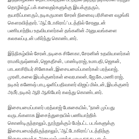
தொழில்நுட்பக் கலைஞர்களுக்கு இயக்குநரும்,
தயாரிப்பாளரும், நடிகருமான சேரன் நினைவு பரிசினை வழங்கி
கௌரவித்தார். ‘ஆட்டோகிராப்’ படத்தில் சேரனுடன்
பணியாற்றிய உதவியாளர்கள் தங்களின் அனுபவங்களை
கலகலப்புடன் பகிர்ந்து கொண்டனர்.
இந்நிகழ்வில் சேரன், நடிகை சினேகா, சேரனின் உதவியாளர்கள்
ராமகிருஷ்ணன், ஜெகதீசன், பாண்டிராஜ், உமாபதி, ஜெகன்,
பாடலாசிரியர் சினேகன், இசையமைப்பாளர்கள் பரத்வாஜ்,
முரளி, கலை இயக்குனர்கள் வைரபாலன், ஜே.கே, மணி ராஜ்,
நடிகர் கணேஷ் பாபு, ஒளிப்பதிவாளர் விஜய் மில்டன், இயக்குனர்
அமீர், நடிகர் ஆரி ஆகியோர் கலந்து கொண்டனர்.
இசையமைப்பாளர் பரத்வாஜ் பேசுகையில், ”நான் முப்பது
வருடங்களாக இசைத்துறையில் பணியாற்றிக்
கொண்டிருந்தாலும், நூற்றுக்கும் மேற்பட்ட படங்களுக்கு
இசையமைத்திருந்தாலும், ‘ஆட்டோகிராப்’ படத்திற்கு
இசையமைத்த அனுபவம் மறக்க முடியாதது. பாடல்