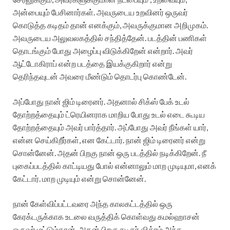
அன்பையும் பேசினார்கள். அவருடைய உறவினர் ஒருவர்
கொடுத்த கடிதம் தான் எனக்கும், அவருக்குமான அறிமுகம்.
அவருடைய அலுவலகத்தில் சந்தித்தேன். படத்தின் பணிகள்
தொடங்கும் போது அழைப்பு விடுக்கிறேன் என்றார். அவர்
ஆட்டோகிராப் என்ற படத்தை இயக்குகிறார் என்று
தெரிந்தவுடன் அவரை மீண்டும் தொடர்பு கொண்டேன்.
அப்போது நான் ஜிம் டிரைனர். அதனால் சிக்ஸ் பேக் உடல்
தோற்றத்தையும் ட்ரெயினராக மாறிய போது உடல் எடை கூடிய
தோற்றத்தையும் அவர் பார்த்தார். அப்போது அவர் நீங்கள் யார்,
என்ன செய்கிறீர்கள், என கேட்டார். நான் ஜிம் டிரைனர் என்று
சொன்னேன். அதன் பிறகு நான் ஒரு படத்தில் நடிக்கிறேன். நீ
புகைப்படத்தில் காட்டியது போல் என்னாலும் மாற முடியுமா, எனக்
கேட்டார். மாற முடியும் என்று சொன்னேன்.
நான் கேள்விப்பட்டவரை அந்த காலகட்டத்தில் ஒரு
கேரக்டருக்காக உடலை வருத்திக் கொள்வது கமல்ஹாசன்
ஒருவர் மட்டும்தான்.‌ அதன் பிறகு நடிகர் விக்ரம் அந்த