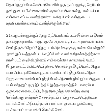
தொடர்ந்தும் பேசுவேன். ஏனெனில் ஒரு தகப்பனுக்கு தெரியும்
தன்னுடைய பிள்ளைகளின் குணம் என்ன என்று. என் அப்பா
என்னை எப்படி வளர்த்தாரோ.. அதே போல் என்னுடைய
உதவியாளர்களையும் வளர்த்திருக்கிறேன்.
21 வருடங்களுக்குப் பிறகு ஆட்டோகிராப் படம் இன்றைய இளம்
தலைமுறை ரசிகர்களுக்கு சென்றடைவதற்காக நாங்கள் என்ன
செய்திருக்கிறோம்? இந்த படம் அவர்களுக்கு என்ன சொல்லும்?
நான் இப்படித்தான் படம் எடுப்பேன். வணிக நோக்கத்திற்காக
நான் படம் எடுத்திருந்தால் என்றைக்கோ காணாமல் போய்
இருக்கலாம். பெரிய வெற்றியை கொடுத்து இருப்பேன். அஞ்சு
படம் பெரிய ஹீரோக்களுடன் பணியாற்றி இருப்பேன். அதன்
பிறகு காணாமல் போய் இருப்பேன். ஆனால் இன்றும் என்னுடைய
படம் ஏதேனும் ஒரு இடத்தில் இந்த சமூகத்தில் யாரையோ
ஒருவரை கையைப் பிடித்து அழைத்து கொண்டு கரை
சேர்க்கிறது என்றால் அதைத்தான் என்னுடைய வெற்றியாக
பார்க்கிறேன். அப்படித்தான் நான் என்னுடைய ஒவ்வொரு
படத்தையும் உருவாக்கி இருக்கிறேன்.