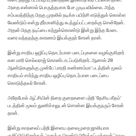
அதை என்னால் பொருத்தமாக பேச முடியவில்லை. அந்த
சம்பவத்திற்கு பிறகு முதலில் நடிக்க பயிற்சி எடுத்துக் கொள்ள
வேண்டும் என்று தீர்மானித்து கூத்துப்பட்டறைக்கு சென்றேன்.
அதன் பிறகு நடிப்பை கற்றுக்கொண்டு இன்று இந்த மேடை
வரை வந்ததற்கு காரணம் இயக்குநர் சேரன் தான்.
இன்று சாதிய ஒழிப்பு தொடர்பான படைப்புகளை வழங்குகிறார்
என மாரி செல்வராஜ் கொண்டாடப்படுகிறார். ஆனால் 28
ஆண்டுகளுக்கு முன்பே ‘பாரதி கண்ணம்மா’ படத்தின் மூலம்
சாதியம் சார்ந்து சாதிய ஒழிப்பு தொடர்பான படைப்பை
கொடுத்தவர் சேரன்.
அதேபோல் ஆட்சியின் நிறை குறைகளை பற்றி ‘தேசிய கீதம்’
படத்தின் மூலம் துணிச்சலுடன் சொன்ன இயக்குநரும் சேரன்
தான்.
இன்று காதலைப் பற்றி இளைய தலைமுறை ஜாலியாக
குறிப்பிடுகிறார்கள். ‘எனக்கு ரெண்டு பிரேக்கப் மச்சான்’. ‘நாலு