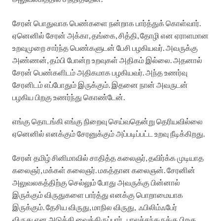
சேரன் பொதுவாக பெண்களை நன்றாக பார்த்துக் கொள்வார்.
ஏனெனில் சேரன் அக்கா, தங்கை, சித்தி, தோழி என ஏராளமான
உறவுமுறை சார்ந்த பெண்களுடன் பேசி பழகியவர். அவருக்கு
அண்ணன், தம்பி போன்ற உறவுகள் அதிகம் இல்லை. அதனால்
சேரன் பெண்களிடம் அதிகமாக பழகியவர். அந்த உணர்வு
சேரனிடம் எப்போதும் இருக்கும். இதனை நான் அவருடன்
பழகிய பிறகு உணர்ந்து கொண்டேன்.
எங்கு தொடங்கி எங்கு நிறைவு செய்வதென்று தெரியவில்லை
ஏனெனில் எனக்கும் சேரனுக்கும் அப்படிப்பட்ட உறவு நீடிக்கிறது.
சேரன் தமிழ் சினிமாவில் சாதித்த கலைஞர், தவிர்க்க முடியாத
கலைஞர், மக்கள் கலைஞர். மகத்தான கலைஞன். சேரனின்
அலுவலகத்திற்கு செல்லும் போது அவருக்கு பின்னால்
இருக்கும் விருதுகளை பார்த்து எனக்கு பொறாமையாக
இருக்கும். தேசிய விருது, மாநில விருது, ஃபிலிம்ஃபேர்
விருது.என அடுக்கி வைத்திருப்பார். பாலச்சந்தருக்கு பிறகு