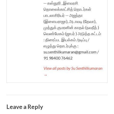
-- கஸ்தூரி , இளவரசி
தொலைக்காட்சித் தொடர்கள்
பாடலாசிரியர் -- அஜந்தா
(இளையராஜா), அடாவடி (தேவா),
முத்துக் குமரனின் காதல் (நவநீத் )
வெண்மேகம் (ஜாபர் ) அடுத்த கட்டம்
: திரைப்பட இயக்கம் /நடிப்பு /
எழுத்து தொடர்புக்கு :
su.senthilkumaran@gmail.com /
91 98400 76462
View all posts by Su Senthilkumaran
→
Leave a Reply