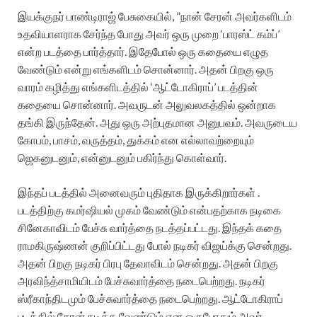
இயக்குநர் பாண்டிராஜ் பேசுகையில், ”நான் சேரன் அவர்களிடம்
உதவியாளராக சேர்ந்த போது அவர் ஒரு முறை ‘பாரஸ்ட் கம்ப்’
என்ற படத்தை பார்த்தார். இதேபோல் ஒரு கதையை எழுத
வேண்டும் என்று எங்களிடம் சொன்னார்.‌ அதன் பிறகு ஒரு
வாரம் கழித்து எங்களிடத்தில் ‘ஆட்டோகிராப்’ படத்தின்
கதையை சொன்னார். அவருடன் அலுவலகத்தில் ஒன்றாக
தங்கி இருந்தேன். அது ஒரு அற்புதமான அனுபவம். அவருடைய
கோபம், பாசம், வருத்தம், துக்கம் என எல்லாவற்றையும்
ஜெகனுடனும், என்னுடனும் பகிர்ந்து கொள்வார்.
இந்தப் படத்தில் அனைவரும் புதிதாக இருக்கிறார்கள் .
படத்திற்கு கமர்ஷியல் முகம் வேண்டும் என்பதற்காக நடிகை
சினேகாவிடம் பேச்சு வார்த்தை நடத்தப்பட்டது. இந்தக் கதை
ராமகிருஷ்ணன் குறிப்பிட்டது போல் நடிகர் விஜய்க்கு சென்றது.
அதன் பிறகு நடிகர் பிரபு தேவாவிடம் சென்றது. அதன் பிறகு
அரவிந்த்சாமியிடம் பேச்சுவார்த்தை நடைபெற்றது. நடிகர்
ஸ்ரீகாந்திடமும் பேச்சுவார்த்தை நடைபெற்றது. ஆட்டோகிராப்
படத்தில் சேரன் நடிக்க வேண்டும் என ஒருபோதும் அவர்