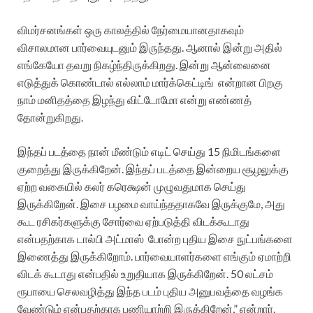
விமர்சனங்கள் ஒரு காலத்தில் நேர்மையானதாகவும்
விசாலமான பார்வையுடனும் இருந்தது. ஆனால் இன்று அதில்
எங்கேயோ தவறு நிகழ்ந்திருக்கிறது. இன்று ஆன்லைனை
எடுத்துக் கொண்டால் எல்லாம் மார்க்கெட்டிங் என்றான பிறகு
நாம் மனிதத்தை இழந்து விட்டோமோ என்று எண்ணத்
தோன்றுகிறது.
இந்தப் படத்தை நான் மீண்டும் எடிட் செய்து 15 நிமிடங்களை
குறைத்து இருக்கிறேன். இந்தப் படத்தை இன்றைய சூழலுக்கு
ஏற்ற வகையில் கலர் கரெக்ஷன் முழுவதுமாக செய்து
இருக்கிறேன். இசை பழமை வாய்ந்ததாகவே இருக்குமே, அது
கூட ரசிகர்களுக்கு சோர்வை ஏற்படுத்தி விடக்கூடாது
என்பதற்காக டால்பி அட்மாஸ் போன்ற புதிய இசை நுட்பங்களை
இணைத்து இருக்கிறோம். பார்வையாளர்களை எங்கும் ஏமாற்றி
விடக் கூடாது என்பதில் உறுதியாக இருக்கிறேன். 50 லட்சம்
ரூபாயை செலவழித்து இந்த படம் புதிய அனுபவத்தை வழங்க
வேண்டும் என்பதற்காக பணியாற்றி இருக்கிறேன்,” என்றார்.