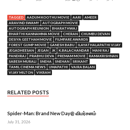
TAGGED
AADUM KOOTHU MOVIE
AARI
AMEER
ARAVIND SWAMY
AUTOGRAPH MOVIE
AUTOGRAPH REUNION
BHARATHWAJ
BHARTHI KANNAMMA MOVIE
CHERAN
CHUMBU DEVAN
DESIYA GEETHAM MOVIE
FILMFARE AWARDS
FOREST GUMP MOVIE
GANESH BABU
ILAYATHALAPATHI VIJAY
JEGADHEESAN
JEGAN
JK
K.BALACHANDAR
MANI RAJ
PANDIRAJ
PRABHU DEVA
PREMAM MOVIE
RAMAKRISHNAN
SABESH MURALI
SNEHA
SNEHAN
SRIKANT
TAMIL CINEMA NEWS
UMAPATHI
VAIRA BALAN
VIJAY MILTON
VIKRAM
RELATED POSTS
Spider-Man: Brand New Day@ விமர்சனம்
July 31, 2026