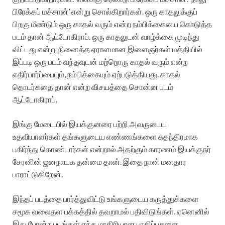
பிரேக்கப் மச்சான்’ என்று சொல்கிறார்கள். ஒரு காதலுக்குப்
பிறகு மீண்டும் ஒரு காதல் வரும் என்ற நம்பிக்கையை கொடுத்த
படம் தான் ஆட்டோகிராப். ஒரு காதலுடன் வாழ்க்கை முடிந்து
விட்டது என்று நினைத்த ஏராளமான இளைஞர்கள் மத்தியில்
இப்படி ஒரு படம் வந்தவுடன் மற்றொரு காதல் வரும் என்ற
எதிர்பார்ப்பையும், நம்பிக்கையும் ஏற்படுத்தியது. காதல்
தொடர்கதை தான் என்ற விசயத்தை சொன்ன படம்
ஆட்டோகிராப்.
இங்கு மேடையில் இயக்குனரை பற்றி அவருடைய
உதவியாளர்கள் தங்களுடைய எண்ணங்களை சுதந்திரமாக
பகிர்ந்து கொண்டார்கள் என்றால் அதற்கும் காரணம் இயக்குநர்
சேரனின் ஜனநாயக தன்மை தான்.‌ இதை நான் மனதார
பாராட்டுகிறேன்.‌
இந்தப் படத்தை பார்த்துவிட்டு உங்களுடைய கருத்துக்களை
சமூக வலைதள பக்கத்தில் தவறாமல் பதிவிடுங்கள். ஏனெனில்
இது போன்ற படங்கள் எந்த மாதிரியான பாதிப்புகளை