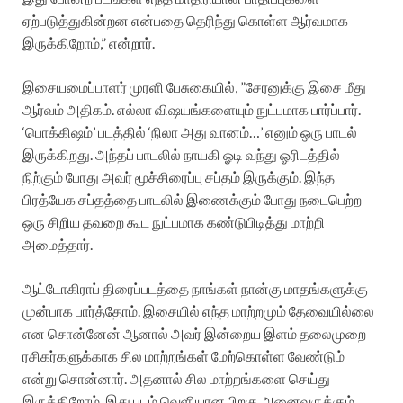
ஏற்படுத்துகின்றன என்பதை தெரிந்து கொள்ள ஆர்வமாக
இருக்கிறோம்,” என்றார்.
இசையமைப்பாளர் முரளி பேசுகையில், ”சேரனுக்கு இசை மீது
ஆர்வம் அதிகம். எல்லா விஷயங்களையும் நுட்பமாக பார்ப்பார்.
‘பொக்கிஷம்’ படத்தில் ‘நிலா அது வானம்…’ எனும் ஒரு பாடல்
இருக்கிறது. அந்தப் பாடலில் நாயகி ஓடி வந்து ஓரிடத்தில்
நிற்கும் போது அவர் மூச்சிரைப்பு சப்தம் இருக்கும். இந்த
பிரத்யேக சப்தத்தை பாடலில் இணைக்கும் போது நடைபெற்ற
ஒரு சிறிய தவறை கூட நுட்பமாக கண்டுபிடித்து மாற்றி
அமைத்தார்.
ஆட்டோகிராப் திரைப்படத்தை நாங்கள் நான்கு மாதங்களுக்கு
முன்பாக பார்த்தோம். இசையில் எந்த மாற்றமும் தேவையில்லை
என சொன்னேன் ஆனால் அவர் இன்றைய இளம் தலைமுறை
ரசிகர்களுக்காக சில மாற்றங்கள் மேற்கொள்ள வேண்டும்
என்று சொன்னார். அதனால் சில மாற்றங்களை செய்து
இருக்கிறோம். இது படம் வெளியான பிறகு அனைவருக்கும்