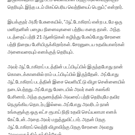
தெரியும். இந்த படம் மிகப்பெரிய வெற்றியைப் பெறும்,” என்றார்.
இயக்குநர் அமீர் பேசுகையில், ”ஆட்டோகிராப் என்ற படமே ஒரு
மனிதனின் பழைய நினைவுகளை பற்றிய கதை தான். அந்த
படத்தைப் பற்றி 21 ஆண்டுகள் கழித்து பேசும்போது சேரனை
பற்றி நிறைய பேசியிருக்கிறார்கள். சேரனுடைய உதவியாளர்கள்
அனைவரையும் எனக்குத் தெரியும்.
அவர் ஆட்டோகிராப் படத்தின் படப்பிடிப்பில் இருந்தபோது நான்
கொடைக்கானலில் ராம் படப்பிடிப்பில் இருந்தேன். அப்போது
ஆட்டோகிராப் படத்தின் இசை வெளியீட்டு விழா சென்னையில்
நடைபெற்றது. அப்போது மேடையில் அவர் கண் கலங்கி
பேசினார். அந்த தருணத்தில் அவரைப் பற்றி தெரியுமே தவிர
நெருங்கிய தொடர்பு இல்லை. அப்போது அவரிடம் நான்
உங்களுக்கு ஒரு லட்ச ரூபாய் நிதி உதவி செய்யலாமா எனக்
கேட்டேன். அதை அவர் மறுத்துவிட்டார். அதன் பிறகு
ஆட்டோகிராப் வெற்றி விழாவிற்கு பிறகு சேரனை அவரது
அலுவலகத்தில் சந்தித்தேன்.