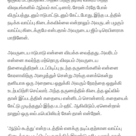
விஷயங்களில் ஆர்வம் காட்டினார். சேரன் அதே போல்
விருப்பத்துடனும் ஈடுபாட்டுடனும் கேட்டபோது, இந்த படத்தில்
நடிக்க வாய்ப்பு கிடைக்கவில்லை என்றாலும் அவருடன் பழகும்
வாய்ப்பு கிடைக்குமே என்பதால் அவருடைய ஜிம் டிரெயினராக
மாறினேன்.
அவருடைய ஈடுபாடு என்னை வியக்க வைத்தது. அவரிடம்
என்னை கவர்ந்த மற்றொரு விஷயம் அவருடைய
நினைவுத்திறன். படப்பிடிப்பு நடந்த தருணங்களில் என்னை
கேரளாவிற்கு அழைத்துச் சென்று அங்கு எனக்கென்று
தனியாக ஒரு அறையை ஒதுக்கி அவரும் நேரத்தை ஒதுக்கி
உடற்பயிற்சி செய்வார். அந்த தருணத்தில் கிடைத்த ஓய்வில்
தான் இப்படத்தின் கதையை என்னிடம் சொன்னார். கதையைக்
கேட்டு முடித்ததும் இந்த படம் ஹிட் ஆகிவிடும், ஏனென்றால்
நானும் ஒரு லவ் ஃபெயிலியர் கேஸ் தான் என்றேன்.
‘ஆடும் கூத்து’ என்ற படத்தில் எனக்கு நடிப்பதற்கான வாய்ப்பு
கிடைத்தது. படப்பிடிப்பு தளத்தில் இரண்டு வரி டயலாக் தான்.