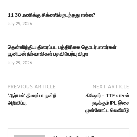
11 30 மணிக்கு சிக்னலில் நடந்தது என்ன?
July 29, 2026
தென்னிந்திய திரைப்பட பத்திரிகை தொடர்பாளர்கள்
யூனியன் நிர்வாகிகள் பதவியேற்பு விழா
July 29, 2026
PREVIOUS ARTICLE
NEXT ARTICLE
‘ஆர்யன்’ திரைப்பட நன்றி
கிஷோர் – TTF வாசன்
அறிவிப்பு .
நடிக்கும் IPL இசை
முன்னோட்ட வெளியீடு