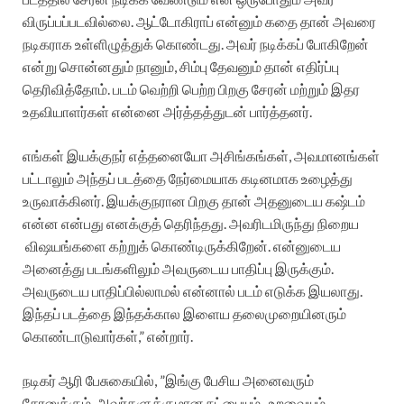
விருப்பப்படவில்லை. ஆட்டோகிராப் என்னும் கதை தான் அவரை
நடிகராக உள்ளிழுத்துக் கொண்டது. அவர் நடிக்கப் போகிறேன்
என்று சொன்னதும் நானும், சிம்பு தேவனும் தான் எதிர்ப்பு
தெரிவித்தோம். படம் வெற்றி பெற்ற பிறகு சேரன் மற்றும் இதர
உதவியாளர்கள் என்னை அர்த்தத்துடன் பார்த்தனர்.
எங்கள் இயக்குநர் எத்தனையோ அசிங்கங்கள், அவமானங்கள்
பட்டாலும் அந்தப் படத்தை நேர்மையாக கடினமாக உழைத்து
உருவாக்கினர். இயக்குநரான பிறகு தான் அதனுடைய கஷ்டம்
என்ன என்பது எனக்குத் தெரிந்தது. அவரிடமிருந்து நிறைய
விஷயங்களை கற்றுக் கொண்டிருக்கிறேன். என்னுடைய
அனைத்து படங்களிலும் அவருடைய பாதிப்பு இருக்கும்.
அவருடைய பாதிப்பில்லாமல் என்னால் படம் எடுக்க இயலாது.‌
இந்தப் படத்தை இந்தக்கால இளைய தலைமுறையினரும்
கொண்டாடுவார்கள்,” என்றார்.
நடிகர் ஆரி பேசுகையில், ”இங்கு பேசிய அனைவரும்
சேரனுக்கும், அவர்களுக்குமான நட்பையும் , உறவையும்,