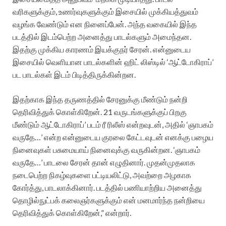
வரிகளுக்கும், உணர்வுகளுக்கும் இசையில் முக்கியத்துவம்
வழங்க வேண்டும் என நினைப்பேன். அந்த வகையில் இந்த
படத்தில் இடம்பெற்ற அனைத்து பாடல்களும் அமைந்தன.
இதற்கு முக்கிய காரணம் இயக்குநர் சேரன். என்னுடைய
இசையில் வெளியான பாடல்களின் ஹிட் லிஸ்டில் ‘ஆட்டோகிராப்’
பட பாடல்கள் இடம் பிடித்திருக்கின்றன.
இதற்காக இந்த தருணத்தில் சேரனுக்கு மீண்டும் நன்றி
தெரிவித்துக் கொள்கிறேன். 21 வருடங்களுக்குப் பிறகு
மீண்டும் ஆட்டோகிராப்’ படம் ரீ ரிலீஸ் என்றவுடன், அதில் ‘ஞாபகம்
வருதே…’ என்ற என்னுடைய குரலை கேட்டவுடன் எனக்கு பழைய
நினைவுகள் பசுமையாய் நினைவுக்கு வருகின்றன. ‘ஞாபகம்
வருதே…’ பாடலை சேரன் தான் எழுதினார். முதன்முதலாக
நடைபெற்ற நிகழ்வுகளை பட்டியலிட்டு, அவற்றை அழகாக
கோர்த்து, பாடலாக்கினார். படத்தில் பணியாற்றிய அனைத்து
தொழில்நுட்பக் கலைஞர்களுக்கும் என் மனமார்ந்த நன்றியை
தெரிவித்துக் கொள்கிறேன்,” என்றார்.