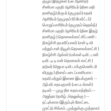
குழும இதழ்கள் (பல ஆண்டு)
சினிமா பகுதி ஆசிரியர் (தின மதி
நாளிதழ்) நிருபர் (குமுதம்) உதவி
ஆசிரியர் (குமுதம் ரிப்போர்ட்டர்)
பொறுப்பாசிரியர் (குமுதம் ஹெல்த்)
சினிமா பகுதி ஆசிரியர் (தின இதழ்
நாளிதழ் ) தொலைக்காட்சிப் பணி :
நிகழ்ச்சி தயாரிப்பாளர் (சன் டி வி
மற்றும் சன் நியூஸ் தொலைக்காட்சி )
நிகழ்ச்சி ஆங்கர் (மக்கள் டிவி , டான்
டிவி , டி டி என் தொலைக் காட்சி )
நடுவர் (ஜெயா டிவி டாக்குமெண்டரி
விருது ) திரைப் படைப்பாளியாக :
உதவி மற்றும் இணை இயக்குனர் --
ஆர்.வி. உதயகுமார் (பல படங்கள்)
நடிகர் -- முழு நீள கதாபாத்திரம் --
அஜந்தா (தமிழ் , தெலுங்கு ) --
நட்புக்காக (இரும்புக் கோட்டை
முரட்டு சிங்கம் , முத்துக்கு முத்தாக)