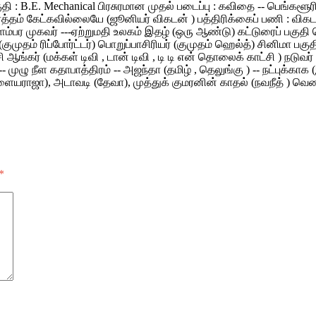
தகுதி : B.E. Mechanical பிரசுரமான முதல் படைப்பு : கவிதை -- பெங்க
 கேட்கவில்லையே (ஜூனியர் விகடன் ) பத்திரிக்கைப் பணி : விகடன் மாண
ிளம்பர முகவர் ---ஏற்றுமதி உலகம் இதழ் (ஒரு ஆண்டு) கட்டுரைப் பகுத
 (குமுதம் ரிப்போர்ட்டர்) பொறுப்பாசிரியர் (குமுதம் ஹெல்த்) சினிமா ப
சி ஆங்கர் (மக்கள் டிவி , டான் டிவி , டி டி என் தொலைக் காட்சி ) நடு
ுழு நீள கதாபாத்திரம் -- அஜந்தா (தமிழ் , தெலுங்கு ) -- நட்புக்காக (இ
ஜா), அடாவடி (தேவா), முத்துக் குமரனின் காதல் (நவநீத் ) வெண்மேகம்
*