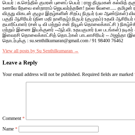
பெயர் : சு.செந்தில் குமரன் புனைப் பெயர் : ராஜ திருமகன் கல்வித் 
உணவே தேவை என்றாராம் ஜெயவர்த்தனே! நல்ல வேளை..... தமிழன் ரத்தம்
விருது விகடன் குழும இதழ்களின் சிறப்பு நிருபர் (பல ஆண்டுகள்) வ
பகுதி ஆசிரியர் (தின மதி நாளிதழ்) நிருபர் (குமுதம்) உதவி ஆசிரியர்
தயாரிப்பாளர் (சன் டி வி மற்றும் சன் நியூஸ் தொலைக்காட்சி ) நிகழ்ச்
மற்றும் இணை இயக்குனர் --ஆர்.வி. உதயகுமார் (பல படங்கள்) நடிகர் -- ம
இளவரசி தொலைக்காட்சித் தொடர்கள் பாடலாசிரியர் -- அஜந்தா (இளையரா
தொடர்புக்கு : su.senthilkumaran@gmail.com / 91 98400 76462
View all posts by Su Senthilkumaran →
Leave a Reply
Your email address will not be published.
Required fields are marked
Comment
*
Name
*