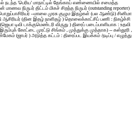
ளூரில் நடந்த 'பெரிய' மாநாட்டில் தேங்காய் எண்ணையில் சமைத்த
வ நிருபர் திட்டம் மிகச் சிறந்த நிருபர் (outstanding reporter)
ி பொறுப்பாசிரியர் --மாலை முரசு குழும இதழ்கள் (பல ஆண்டு) சினிமா
குதி ஆசிரியர் (தின இதழ் நாளிதழ் ) தொலைக்காட்சிப் பணி : நிகழ்ச்சி
வர் (ஜெயா டிவி டாக்குமெண்டரி விருது ) திரைப் படைப்பாளியாக : உதவி
ரும்புக் கோட்டை முரட்டு சிங்கம் , முத்துக்கு முத்தாக) -- கஸ்தூரி ,
 (ஜாபர் ) அடுத்த கட்டம் : திரைப்பட இயக்கம் /நடிப்பு / எழுத்து