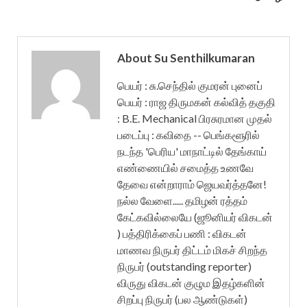
About Su Senthilkumaran
பெயர் : சு.செந்தில் குமரன் புனைப்
பெயர் : ராஜ திருமகன் கல்வித் தகுதி
: B.E. Mechanical பிரசுரமான முதல்
படைப்பு : கவிதை -- பெங்களூரில்
நடந்த 'பெரிய' மாநாட்டில் தேங்காய்
எண்ணையில் சமைத்த உணவே
தேவை என்றாராம் ஜெயவர்த்தனே!
நல்ல வேளை..... தமிழன் ரத்தம்
கேட்கவில்லையே (ஜூனியர் விகடன்
) பத்திரிக்கைப் பணி : விகடன்
மாணவ நிருபர் திட்டம் மிகச் சிறந்த
நிருபர் (outstanding reporter)
விருது விகடன் குழும இதழ்களின்
சிறப்பு நிருபர் (பல ஆண்டுகள்)