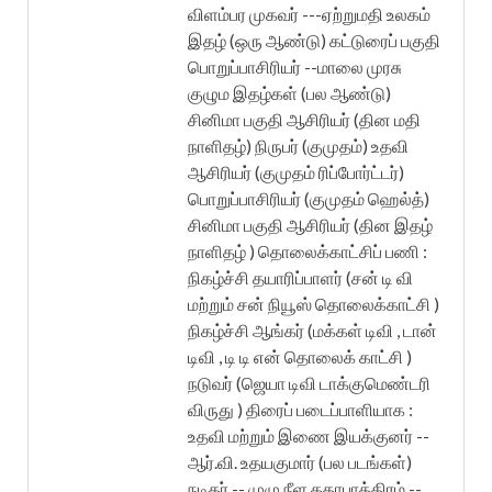
விளம்பர முகவர் ---ஏற்றுமதி உலகம்
இதழ் (ஒரு ஆண்டு) கட்டுரைப் பகுதி
பொறுப்பாசிரியர் --மாலை முரசு
குழும இதழ்கள் (பல ஆண்டு)
சினிமா பகுதி ஆசிரியர் (தின மதி
நாளிதழ்) நிருபர் (குமுதம்) உதவி
ஆசிரியர் (குமுதம் ரிப்போர்ட்டர்)
பொறுப்பாசிரியர் (குமுதம் ஹெல்த்)
சினிமா பகுதி ஆசிரியர் (தின இதழ்
நாளிதழ் ) தொலைக்காட்சிப் பணி :
நிகழ்ச்சி தயாரிப்பாளர் (சன் டி வி
மற்றும் சன் நியூஸ் தொலைக்காட்சி )
நிகழ்ச்சி ஆங்கர் (மக்கள் டிவி , டான்
டிவி , டி டி என் தொலைக் காட்சி )
நடுவர் (ஜெயா டிவி டாக்குமெண்டரி
விருது ) திரைப் படைப்பாளியாக :
உதவி மற்றும் இணை இயக்குனர் --
ஆர்.வி. உதயகுமார் (பல படங்கள்)
நடிகர் -- முழு நீள கதாபாத்திரம் --