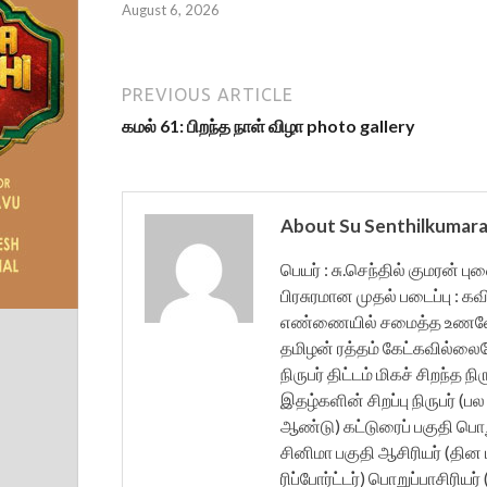
August 6, 2026
PREVIOUS ARTICLE
கமல் 61: பிறந்த நாள் விழா photo gallery
About Su Senthilkumar
பெயர் : சு.செந்தில் குமரன் ப
பிரசுரமான முதல் படைப்பு : கவ
எண்ணையில் சமைத்த உணவே த
தமிழன் ரத்தம் கேட்கவில்லை
நிருபர் திட்டம் மிகச் சிறந்த 
இதழ்களின் சிறப்பு நிருபர் (
ஆண்டு) கட்டுரைப் பகுதி பொற
சினிமா பகுதி ஆசிரியர் (தின ம
ரிப்போர்ட்டர்) பொறுப்பாசிரிய