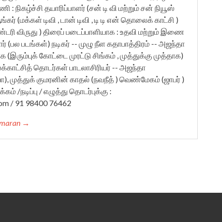
: நிகழ்ச்சி தயாரிப்பாளர் (சன் டி வி மற்றும் சன் நியூஸ்
ர் (மக்கள் டிவி , டான் டிவி , டி டி என் தொலைக் காட்சி )
ண்டரி விருது ) திரைப் படைப்பாளியாக : உதவி மற்றும் இணை
் (பல படங்கள்) நடிகர் -- முழு நீள கதாபாத்திரம் -- அஜந்தா
காக (இரும்புக் கோட்டை முரட்டு சிங்கம் , முத்துக்கு முத்தாக)
்காட்சித் தொடர்கள் பாடலாசிரியர் -- அஜந்தா
 முத்துக் குமரனின் காதல் (நவநீத் ) வெண்மேகம் (ஜாபர் )
கம் /நடிப்பு / எழுத்து தொடர்புக்கு :
om / 91 98400 76462
kumaran →