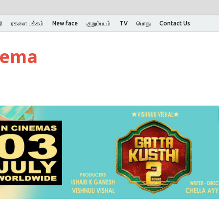
ி
ரகளை பக்கம்
New face
குறும்படம்
TV
பொது
Contact Us
nema