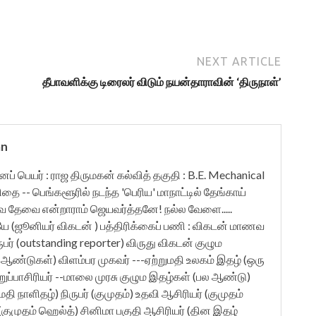
NEXT ARTICLE
தீபாவளிக்கு டிரைலர் விடும் நயன்தாராவின் ‘திருநாள்’
an
ுனைப் பெயர் : ராஜ திருமகன் கல்வித் தகுதி : B.E. Mechanical
ிதை -- பெங்களூரில் நடந்த 'பெரிய' மாநாட்டில் தேங்காய்
ேவை என்றாராம் ஜெயவர்த்தனே! நல்ல வேளை.....
யே (ஜூனியர் விகடன் ) பத்திரிக்கைப் பணி : விகடன் மாணவ
நிருபர் (outstanding reporter) விருது விகடன் குழும
பல ஆண்டுகள்) விளம்பர முகவர் ---ஏற்றுமதி உலகம் இதழ் (ஒரு
ுப்பாசிரியர் --மாலை முரசு குழும இதழ்கள் (பல ஆண்டு)
தி நாளிதழ்) நிருபர் (குமுதம்) உதவி ஆசிரியர் (குமுதம்
ர் (குமுதம் ஹெல்த்) சினிமா பகுதி ஆசிரியர் (தின இதழ்