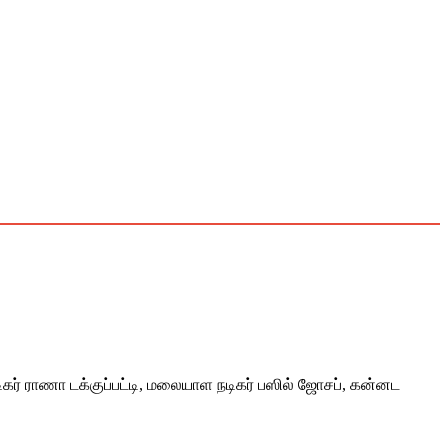
 நடிகர் ராணா டக்குப்பட்டி, மலையாள நடிகர் பஸில் ஜோசப், கன்னட