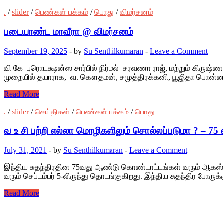
.
/
slider
/
பெண்கள் பக்கம்
/
பொது
/
விமர்சனம்
படையாண்ட மாவீரா @ விமர்சனம்
September 19, 2025
-
by
Su Senthilkumaran
-
Leave a Comment
வி கே புரொடக்ஷன்ஸ சார்பில் நிர்மல் சரவணா ராஜ், மற்றும் கிருஷ
முறையில் தயாராக, வ. கௌதமன், சமுத்திரக்கனி, பூஜிதா பொன்ன
Read More
.
/
slider
/
செய்திகள்
/
பெண்கள் பக்கம்
/
பொது
வ உ சி பற்றி எல்லா மொழிகளிலும் சொல்லப்படுமா ? – 75 
July 31, 2021
-
by
Su Senthilkumaran
-
Leave a Comment
இந்திய சுதந்திரதின 75வது ஆண்டு கொண்டாட்டங்கள் வரும் ஆகஸ்டு 1
வரும் செப்டம்பர் 5-லிருந்து தொடங்குகிறது. இந்திய சுதந்திர போரு
Read More