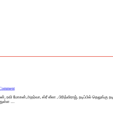
 Comment
், ரவி மோகன்,அதர்வா, ஸ்ரீ லீலா , பிரித்விராஜ், நடிப்பில் தெலுங்கு
த்துள்ள …