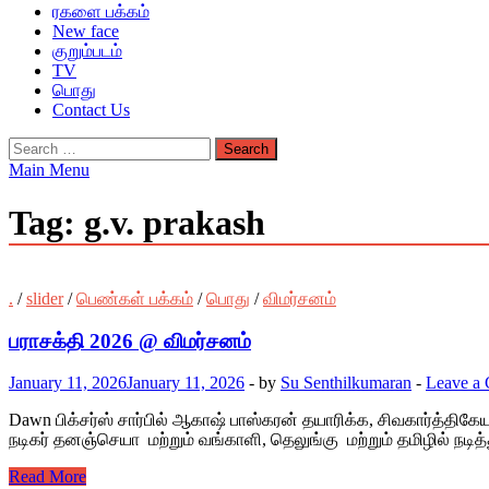
ரகளை பக்கம்
New face
குறும்படம்
TV
பொது
Contact Us
Search
for:
Main Menu
Tag:
g.v. prakash
.
/
slider
/
பெண்கள் பக்கம்
/
பொது
/
விமர்சனம்
பராசக்தி 2026 @ விமர்சனம்
January 11, 2026
January 11, 2026
-
by
Su Senthilkumaran
-
Leave a
Dawn பிக்சர்ஸ் சார்பில் ஆகாஷ் பாஸ்கரன் தயாரிக்க, சிவகார்த்திகேயன
நடிகர் தனஞ்செயா மற்றும் வங்காளி, தெலுங்கு மற்றும் தமிழில் நடி
Read More