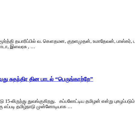
்ணமூர்த்தி தயாரிப்பில் வ. கௌதமன, குறளமுதன், உமாதேவன், பாஸ்கர்,
ாடா, இளவரசு , …
வது சுதந்திர தின பாடல் “பெருங்காற்றே”
5-லிருந்து துவங்குகிறது. கப்பலோட்டிய தமிழன் என்று புகழப்படும்
க்கு எப்படி தமிழ்நாடு முன்னோடியாக …