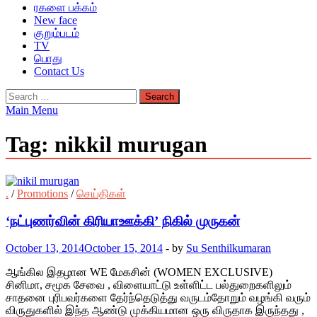
ரகளை பக்கம்
New face
குறும்படம்
TV
பொது
Contact Us
Search
for:
Main Menu
Tag:
nikkil murugan
.
/
Promotions
/
செய்திகள்
‘நட்புணர்வின் கிரியாஊக்கி’ நிகில் முருகன்
October 13, 2014
October 15, 2014
-
by
Su Senthilkumaran
ஆங்கில இதழான WE மேகசின் (WOMEN EXCLUSIVE)
சினிமா, சமூக சேவை , விளையாட்டு உள்ளிட்ட பல்துறைகளிலும்
சாதனை புரிபவர்களை தேர்ந்தெடுத்து வருடம்தோறும் வழங்கி வரும்
விருதுகளில் இந்த ஆண்டு முக்கியமான ஒரு விருதாக இருந்தது ,