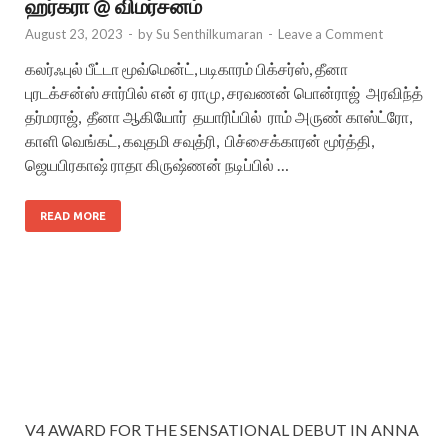
ஹர்கரா @ விமர்சனம்
August 23, 2023
-
by
Su Senthilkumaran
-
Leave a Comment
கலர்ஃபுல் பீட்டா மூவ்மென்ட், படிகாரம் பிக்சர்ஸ், தீனா
புரடக்சன்ஸ் சார்பில் என் ஏ ராமு, சரவணன் பொன்ராஜ் அரவிந்த்
தர்மராஜ், தீனா ஆகியோர் தயாரிப்பில் ராம் அருண் காஸ்ட்ரோ,
காளி வெங்கட், கவுதமி சவுத்ரி, பிச்சைக்காரன் மூர்த்தி,
ஜெயபிரகாஷ் ராதா கிருஷ்ணன் நடிப்பில் …
READ MORE
V4 AWARD FOR THE SENSATIONAL DEBUT IN ANNA