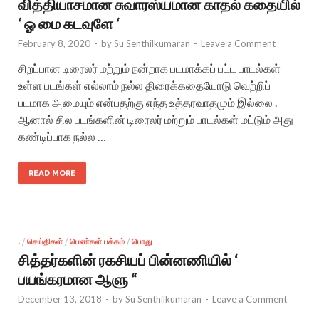
வித்தியாசமான சுவாரஸ்யமான காதல் கதையில்
‘ ஓ மை கடவுளே ‘
February 8, 2020
-
by
Su Senthilkumaran
-
Leave a Comment
சிறப்பான டிரைலர் மற்றும் நன்றாக படமாக்கப் பட்ட பாடல்கள்
உள்ள படங்கள் எல்லாம் நல்ல திரைக்கதையோடு வெற்றிப்
படமாக அமையும் என்பதற்கு எந்த உத்தரவாதமும் இல்லை .
ஆனால் சில படங்களின் டிரைலர் மற்றும் பாடல்கள் மட்டும் அது
கண்டிப்பாக நல்ல …
READ MORE
.
/
செய்திகள்
/
பெண்கள் பக்கம்
/
பொது
சித்தர்களின் ரகசியப் பின்னணியில் ‘
பயங்கரமான ஆளு “
December 13, 2018
-
by
Su Senthilkumaran
-
Leave a Comment