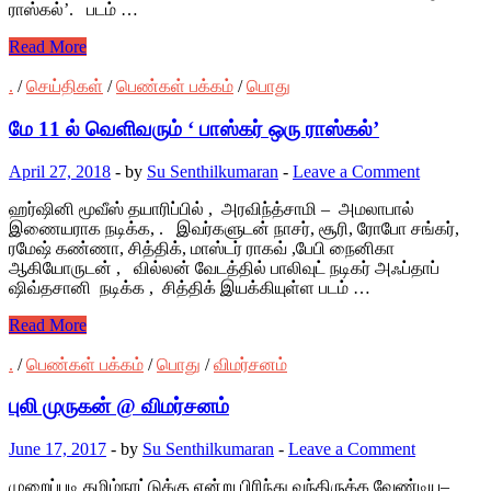
ராஸ்கல்’. படம் …
Read More
.
/
செய்திகள்
/
பெண்கள் பக்கம்
/
பொது
மே 11 ல் வெளிவரும் ‘ பாஸ்கர் ஒரு ராஸ்கல்’
April 27, 2018
-
by
Su Senthilkumaran
-
Leave a Comment
ஹர்ஷினி மூவீஸ் தயாரிப்பில் , அரவிந்த்சாமி – அமலாபால்
இணையராக நடிக்க, . இவர்களுடன் நாசர், சூரி, ரோபோ சங்கர்,
ரமேஷ் கண்ணா, சித்திக், மாஸ்டர் ராகவ் ,பேபி நைனிகா
ஆகியோருடன் , வில்லன் வேடத்தில் பாலிவுட் நடிகர் அஃப்தாப்
ஷிவ்தசானி நடிக்க , சித்திக் இயக்கியுள்ள படம் …
Read More
.
/
பெண்கள் பக்கம்
/
பொது
/
விமர்சனம்
புலி முருகன் @ விமர்சனம்
June 17, 2017
-
by
Su Senthilkumaran
-
Leave a Comment
முறைப்படி தமிழ்நாட்டுக்கு என்று பிரிந்து வந்திருக்க வேண்டிய–