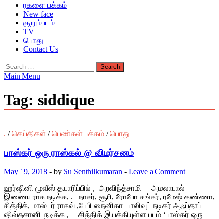
ரகளை பக்கம்
New face
குறும்படம்
TV
பொது
Contact Us
Search
for:
Main Menu
Tag:
siddique
.
/
செய்திகள்
/
பெண்கள் பக்கம்
/
பொது
பாஸ்கர் ஒரு ராஸ்கல் @ விமர்சனம்
May 19, 2018
-
by
Su Senthilkumaran
-
Leave a Comment
ஹர்ஷினி மூவீஸ் தயாரிப்பில் , அரவிந்த்சாமி – அமலாபால்
இணையராக நடிக்க, . நாசர், சூரி, ரோபோ சங்கர், ரமேஷ் கண்ணா,
சித்திக், மாஸ்டர் ராகவ் ,பேபி நைனிகா பாலிவுட் நடிகர் அஃப்தாப்
ஷிவ்தசானி நடிக்க , சித்திக் இயக்கியுள்ள படம் ‘பாஸ்கர் ஒரு