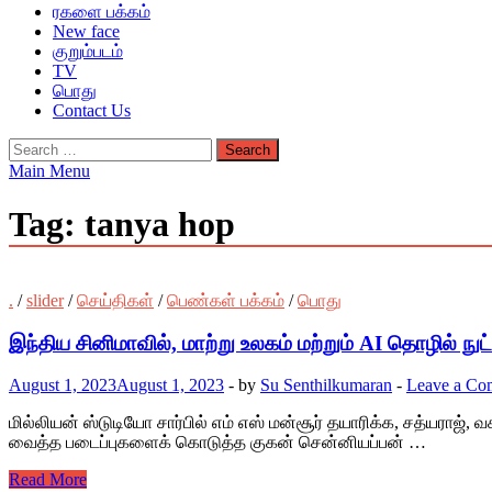
ரகளை பக்கம்
New face
குறும்படம்
TV
பொது
Contact Us
Search
for:
Main Menu
Tag:
tanya hop
.
/
slider
/
செய்திகள்
/
பெண்கள் பக்கம்
/
பொது
இந்திய சினிமாவில், மாற்று உலகம் மற்றும் AI தொழில் நுட்ப
August 1, 2023
August 1, 2023
-
by
Su Senthilkumaran
-
Leave a Co
மில்லியன் ஸ்டுடியோ சார்பில் எம் எஸ் மன்சூர் தயாரிக்க, சத்யராஜ
வைத்த படைப்புகளைக் கொடுத்த குகன் சென்னியப்பன் …
Read More