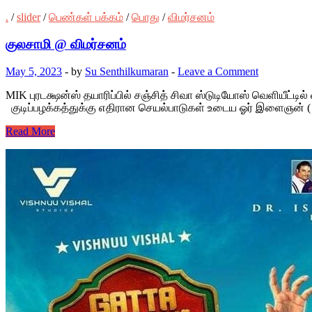
.
/
slider
/
பெண்கள் பக்கம்
/
பொது
/
விமர்சனம்
குலசாமி @ விமர்சனம்
May 5, 2023
-
by
Su Senthilkumaran
-
Leave a Comment
MIK புரடக்ஷன்ஸ் தயாரிப்பில் சஞ்சித் சிவா ஸ்டுடியோஸ் வெளியீட்ட
குடிப்பழக்கத்துக்கு எதிரான செயல்பாடுகள் உடைய ஓர் இளைஞன் ( வி
Read More