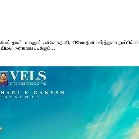
ில் விமல் தான்யா ஹோப் , வினோதினி, வினோதினி, கீர்த்தனா நடிப்பில
மல்) நன்றாகப் படிக்கும் …