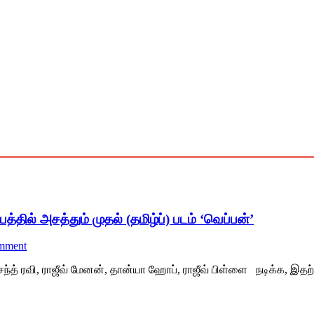
த்தில் அசத்தும் முதல் (தமிழ்ப்) படம் ‘வெப்பன்’
mment
், வசந்த் ரவி, ராஜீவ் மேனன், தான்யா ஹோப், ராஜீவ் பிள்ளை நடிக்க,