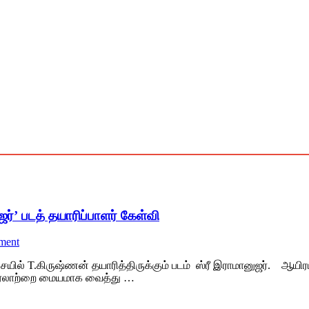
ஜர்’ படத் தயாரிப்பாளர் கேள்வி
ment
T.கிருஷ்ணன் தயாரித்திருக்கும் படம் ஸ்ரீ இராமானுஜர். ஆயிரம் 
கை வரலாற்றை மையமாக வைத்து …