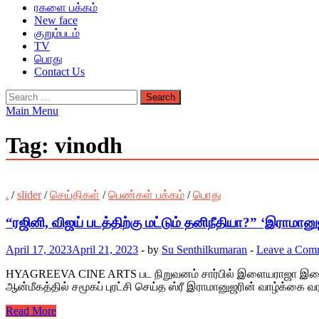
ரகளை பக்கம்
New face
குறும்படம்
TV
பொது
Contact Us
Search
for:
Main Menu
Tag:
vinodh
.
/
slider
/
செய்திகள்
/
பெண்கள் பக்கம்
/
பொது
“ரஜினி, விஜய் படத்திற்கு மட்டும் தனிநீதியா?” ‘இராமானு
April 17, 2023
April 21, 2023
-
by
Su Senthilkumaran
-
Leave a Com
HYAGREEVA CINE ARTS பட நிறுவனம் சார்பில் இளையராஜா இசையில் 
ஆன்மீகத்தில் சமூகப் புரட்சி செய்த ஸ்ரீ இராமானுஜரின் வாழ்க்
Read More