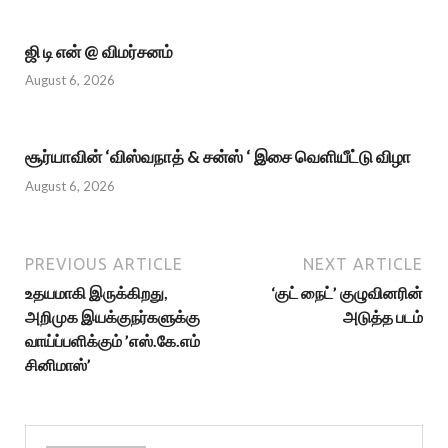
ஜி டி என் @ விமர்சனம்
August 6, 2026
சூர்யாவின் ‘விஸ்வநாத் & சன்ஸ் ‘ இசை வெளியீட்டு விழா
August 6, 2026
PREVIOUS ARTICLE
NEXT ARTICLE
உதயமாகி இருக்கிறது,
‘குட் நைட்’ குழுவினரின்
அறிமுக இயக்குநர்களுக்கு
அடுத்த படம்
வாய்ப்பளிக்கும் ’எஸ்.கே.எம்
சினிமாஸ்’