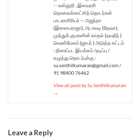
-- கஸ்தூரி , இளவரசி
தொலைக்காட்சித் தொடர்கள்
பாடலாசிரியர் -- அஜந்தா
(இளையராஜா), அடாவடி (தேவா),
முத்துக் குமரனின் காதல் (நவநீத் )
வெண்மேகம் (ஜாபர் ) அடுத்த கட்டம்
: திரைப்பட இயக்கம் /நடிப்பு /
எழுத்து தொடர்புக்கு :
su.senthilkumaran@gmail.com /
91 98400 76462
View all posts by Su Senthilkumaran
→
Leave a Reply