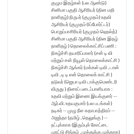
குழும இதழ்கள் (பல ஆண்டு)
சினிமா பகுதி ஆசிரியர் (தின மதி
நாளிதழ்) நிருபர் (குமுதம்) உதவி
ஆசிரியர் (குமுதம் ரிப்போர்ட்டர்)
பொறுப்பாசிரியர் (குமுதம் ஹெல்த்)
சினிமா பகுதி ஆசிரியர் (தின இதழ்
நாளிதழ் ) தொலைக்காட்சிப் பணி :
நிகழ்ச்சி தயாரிப்பாளர் (சன் டி வி
மற்றும் சன் நியூஸ் தொலைக்காட்சி )
நிகழ்ச்சி ஆங்கர் (மக்கள் டிவி , டான்
டிவி , டி டி என் தொலைக் காட்சி )
நடுவர் (ஜெயா டிவி டாக்குமெண்டரி
விருது ) திரைப் படைப்பாளியாக :
உதவி மற்றும் இணை இயக்குனர் --
ஆர்.வி. உதயகுமார் (பல படங்கள்)
நடிகர் -- முழு நீள கதாபாத்திரம் --
அஜந்தா (தமிழ் , தெலுங்கு ) --
நட்புக்காக (இரும்புக் கோட்டை
முரட்டு சிங்கம் , முத்துக்கு முத்தாக)