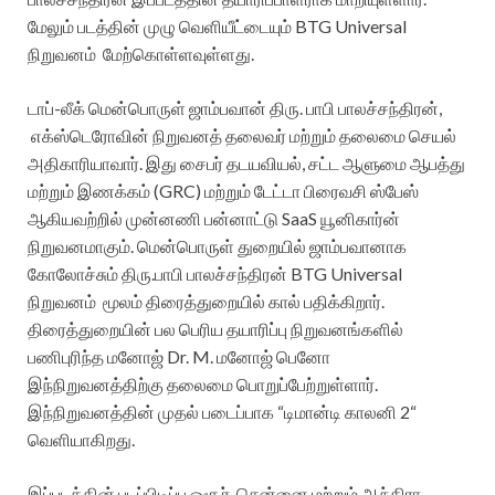
மேலும் படத்தின் முழு வெளியீட்டையும் BTG Universal
நிறுவனம் மேற்கொள்ளவுள்ளது.
டாப்-லீக் மென்பொருள் ஜாம்பவான் திரு. பாபி பாலச்சந்திரன்,
எக்ஸ்டெரோவின் நிறுவனத் தலைவர் மற்றும் தலைமை செயல்
அதிகாரியாவார். இது சைபர் தடயவியல், சட்ட ஆளுமை ஆபத்து
மற்றும் இணக்கம் (GRC) மற்றும் டேட்டா பிரைவசி ஸ்பேஸ்
ஆகியவற்றில் முன்னணி பன்னாட்டு SaaS யூனிகார்ன்
நிறுவனமாகும். மென்பொருள் துறையில் ஜாம்பவானாக
கோலோச்சும் திரு.பாபி பாலச்சந்திரன் BTG Universal
நிறுவனம் மூலம் திரைத்துறையில் கால் பதிக்கிறார்.
திரைத்துறையின் பல பெரிய தயாரிப்பு நிறுவனங்களில்
பணிபுரிந்த மனோஜ் Dr. M. மனோஜ் பெனோ
இந்நிறுவனத்திற்கு தலைமை பொறுப்பேற்றுள்ளார்.
இந்நிறுவனத்தின் முதல் படைப்பாக “டிமான்டி காலனி 2“
வெளியாகிறது.
இப்படத்தின் படப்பிடிப்பு ஓசூர், சென்னை மற்றும் ஆந்திரா