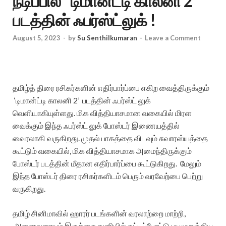
நடிப்பில் ‘டிமான்ட்டி காலனி 2’
படத்தின் ஃபர்ஸ்ட்லுக் !
August 5, 2023
-
by
Su Senthilkumaran
-
Leave a Comment
தமிழ்த் திரை ரசிகர்களின் எதிர்பார்ப்பை எகிற வைத்திருக்கும்
‘டிமான்ட்டி காலனி 2’ படத்தின் ஃபர்ஸ்ட் லுக்
வெளியாகியுள்ளது. மிக வித்தியாசமான வகையில் மிரள
வைக்கும் இந்த ஃபர்ஸ்ட் லுக் போஸ்டர் இணையத்தில்
வைரலாகி வருகிறது. முதல் பாகத்தை விடவும் சுவாரஸ்யத்தை
கூட்டும் வகையில், மிக வித்தியாசமாக அமைந்திருக்கும்
போஸ்டர் படத்தின் மீதான எதிர்பார்ப்பை கூட்டுகிறது. மேலும்
இந்த போஸ்டர் திரை ரசிகர்களிடம் பெரும் வரவேற்பை பெற்று
வருகிறது.
தமிழ் சினிமாவில் ஹாரர் படங்களின் வரலாற்றை மாற்றி,
அனைவரையும் இருக்கை நுனியில் கட்டிப்போட்டு பயமுறுத்திய