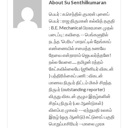
About Su Senthilkumaran
பெயர் : சு.செந்தில் குமரன் புனைப்
பெயர் : ராஜ திருமகன் கல்வித் தகுதி
: B.E. Mechanical பிரசுரமான முதல்
படைப்பு : கவிதை -- பெங்களூரில்
நடந்த 'பெரிய' மாநாட்டில் தேங்காய்
எண்ணையில் சமைத்த உணவே
தேவை என்றாராம் ஜெயவர்த்தனே!
நல்ல வேளை..... தமிழன் ரத்தம்
கேட்கவில்லையே (ஜூனியர் விகடன்
) பத்திரிக்கைப் பணி : விகடன்
மாணவ நிருபர் திட்டம் மிகச் சிறந்த
நிருபர் (outstanding reporter)
விருது விகடன் குழும இதழ்களின்
சிறப்பு நிருபர் (பல ஆண்டுகள்)
விளம்பர முகவர் ---ஏற்றுமதி உலகம்
இதழ் (ஒரு ஆண்டு) கட்டுரைப் பகுதி
பொறுப்பாசிரியர் --மாலை முரசு