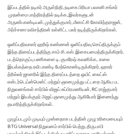
இப்படத்தில் நடிகர் அருள்நிதி, நடிகை பிரியா பவானி சங்கர்
முதன்மை பாத்திரத்தில் நடிக்க, இவர்களுடன்
அருண்பாண்டியன், முத்துக்குமார், மீனாட்சி கோவிந்தராஜன்,
அர்ச்சனா ரவிசந்திரன் உள்ளிட்ட பலர் நடித்திருக்கிறார்கள்.
ஒளிப்பதிவாளர் ஹரீஷ் கண்ணன் ஒளிப்பதிவு செய்திருக்கும்
இந்த திரைப்படத்திற்கு சாம் சி. எஸ். இசையமைத்திருக்கிறார்.
படத்தொகுப்பு பணிகளை டி. குமரேஷ் கவனிக்க, கலை
இயக்கத்தை ரவி பாண்டி மேற்கொண்டிருக்கிறார். ஹாரர்
த்ரில்லர் ஜானரில் இந்த திரைப்படத்தை ஒயிட் லைட்ஸ்
என்டர்டெய்ன்மென்ட் மற்றும் ஞானமுத்து பட்டறை ஆகிய பட
நிறுவனங்கள் சார்பில் விஜய் சுப்பிரமணியன், RC ராஜ்குமார்
மற்றும் இயக்குநர் அஜய் ஞானமுத்து ஆகியோர் இணைந்து
தயாரித்திருக்கிறார்கள்.
முழுப்படமும் முடியும் முன்னதாக படத்தின் முழு உரிமையையும்
BTG Universal நிறுவனம் சார்பில் பெற்று, திரு.பாபி
பாலச்சந்திரன் இப்படத்தின் தயாரிப்பாளராக மாறியுள்ளார்.