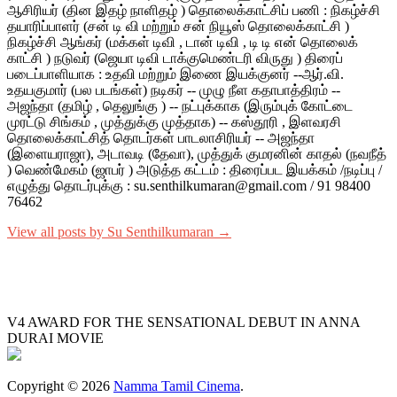
ஆசிரியர் (தின இதழ் நாளிதழ் ) தொலைக்காட்சிப் பணி : நிகழ்ச்சி
தயாரிப்பாளர் (சன் டி வி மற்றும் சன் நியூஸ் தொலைக்காட்சி )
நிகழ்ச்சி ஆங்கர் (மக்கள் டிவி , டான் டிவி , டி டி என் தொலைக்
காட்சி ) நடுவர் (ஜெயா டிவி டாக்குமெண்டரி விருது ) திரைப்
படைப்பாளியாக : உதவி மற்றும் இணை இயக்குனர் --ஆர்.வி.
உதயகுமார் (பல படங்கள்) நடிகர் -- முழு நீள கதாபாத்திரம் --
அஜந்தா (தமிழ் , தெலுங்கு ) -- நட்புக்காக (இரும்புக் கோட்டை
முரட்டு சிங்கம் , முத்துக்கு முத்தாக) -- கஸ்தூரி , இளவரசி
தொலைக்காட்சித் தொடர்கள் பாடலாசிரியர் -- அஜந்தா
(இளையராஜா), அடாவடி (தேவா), முத்துக் குமரனின் காதல் (நவநீத்
) வெண்மேகம் (ஜாபர் ) அடுத்த கட்டம் : திரைப்பட இயக்கம் /நடிப்பு /
எழுத்து தொடர்புக்கு : su.senthilkumaran@gmail.com / 91 98400
76462
View all posts by Su Senthilkumaran →
V4 AWARD FOR THE SENSATIONAL DEBUT IN ANNA
DURAI MOVIE
Copyright © 2026
Namma Tamil Cinema
.