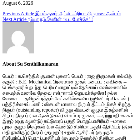
August 6, 2026
Post
Previous Article
இயக்குனர் அட்லி –ப்ரியா திருமண ஆல்பம்
Next Article
ரம்யா நம்பீசனின் ‘வட போச்சே’ !
navigation
About Su Senthilkumaran
பெயர் : சு.செந்தில் குமரன் புனைப் பெயர் : ராஜ திருமகன் கல்வித்
தகுதி : B.E. Mechanical பிரசுரமான முதல் படைப்பு : கவிதை --
பெங்களூரில் நடந்த 'பெரிய' மாநாட்டில் தேங்காய் எண்ணையில்
சமைத்த உணவே தேவை என்றாராம் ஜெயவர்த்தனே! நல்ல
வேளை..... தமிழன் ரத்தம் கேட்கவில்லையே (ஜூனியர் விகடன் )
பத்திரிக்கைப் பணி : விகடன் மாணவ நிருபர் திட்டம் மிகச் சிறந்த
நிருபர் (outstanding reporter) விருது விகடன் குழும இதழ்களின்
சிறப்பு நிருபர் (பல ஆண்டுகள்) விளம்பர முகவர் ---ஏற்றுமதி உலகம்
இதழ் (ஒரு ஆண்டு) கட்டுரைப் பகுதி பொறுப்பாசிரியர் --மாலை
முரசு குழும இதழ்கள் (பல ஆண்டு) சினிமா பகுதி ஆசிரியர் (தின
மதி நாளிதழ்) நிருபர் (குமுதம்) உதவி ஆசிரியர் (குமுதம்
ரிப்போர்ட்டர்) பொறுப்பாசிரியர் (குமுதம் ஹெல்த்) சினிமா பகுதி