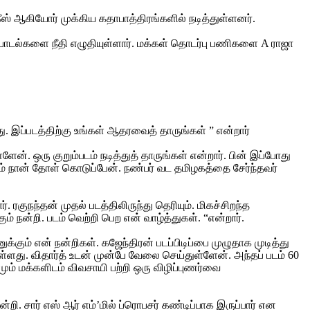
ஸ் ஆகியோர் முக்கிய கதாபாத்திரங்களில் நடித்துள்ளனர்.
். பாடல்களை நீதி எழுதியுள்ளார். மக்கள் தொடர்பு பணிகளை A ராஜா
ு. இப்படத்திற்கு உங்கள் ஆதரவைத் தாருங்கள் ” என்றார்
ேன். ஒரு குறும்படம் நடித்துத் தாருங்கள் என்றார். பின் இப்போது
ும் நான் தோள் கொடுப்பேன். நண்பர் வட தமிழகத்தை சேர்ந்தவர்
ரகுநந்தன் முதல் படத்திலிருந்து தெரியும். மிகச்சிறந்த
 நன்றி. படம் வெற்றி பெற என் வாழ்த்துகள். “என்றார்.
கும் என் நன்றிகள். கஜேந்திரன் படப்பிடிப்பை முழுதாக முடித்து
ள்ளது. விதார்த் உடன் முன்பே வேலை செய்துள்ளேன். அந்தப் படம் 60
ும் மக்களிடம் விவசாயி பற்றி ஒரு விழிப்புணர்வை
றி. சார் எஸ் ஆர் எம்’மில் ப்ரொபசர் கண்டிப்பாக இருப்பார் என