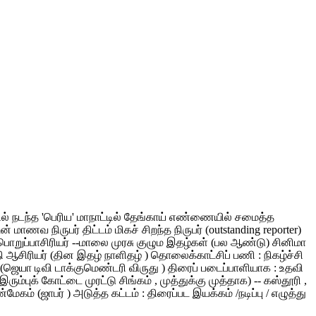
ளூரில் நடந்த 'பெரிய' மாநாட்டில் தேங்காய் எண்ணையில் சமைத்த
வ நிருபர் திட்டம் மிகச் சிறந்த நிருபர் (outstanding reporter)
ி பொறுப்பாசிரியர் --மாலை முரசு குழும இதழ்கள் (பல ஆண்டு) சினிமா
குதி ஆசிரியர் (தின இதழ் நாளிதழ் ) தொலைக்காட்சிப் பணி : நிகழ்ச்சி
வர் (ஜெயா டிவி டாக்குமெண்டரி விருது ) திரைப் படைப்பாளியாக : உதவி
ரும்புக் கோட்டை முரட்டு சிங்கம் , முத்துக்கு முத்தாக) -- கஸ்தூரி ,
 (ஜாபர் ) அடுத்த கட்டம் : திரைப்பட இயக்கம் /நடிப்பு / எழுத்து