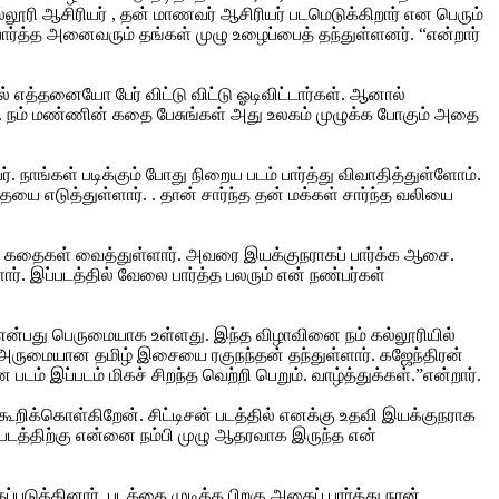
ூரி ஆசிரியர் , தன் மாணவர் ஆசிரியர் படமெடுக்கிறார் என பெரும்
 பார்த்த அனைவரும் தங்கள் முழு உழைப்பைத் தந்துள்ளனர். “என்றார்
த்தனையோ பேர் விட்டு விட்டு ஓடிவிட்டார்கள். ஆனால்
து. நம் மண்ணின் கதை பேசுங்கள் அது உலகம் முழுக்க போகும் அதை
நாங்கள் படிக்கும் போது நிறைய படம் பார்த்து விவாதித்துள்ளோம்.
ையை எடுத்துள்ளார். . தான் சார்ந்த தன் மக்கள் சார்ந்த வலியை
 நிறைய கதைகள் வைத்துள்ளார். அவரை இயக்குநராகப் பார்க்க ஆசை.
ர். இப்படத்தில் வேலை பார்த்த பலரும் என் நண்பர்கள்
் என்பது பெருமையாக உள்ளது. இந்த விழாவினை நம் கல்லூரியில்
 அருமையான தமிழ் இசையை ரகுநந்தன் தந்துள்ளார். கஜேந்திரன்
டம் இப்படம் மிகச் சிறந்த வெற்றி பெறும். வாழ்த்துக்கள்.”என்றார்.
றி கூறிக்கொள்கிறேன். சிட்டிசன் படத்தில் எனக்கு உதவி இயக்குநராக
்படத்திற்கு என்னை நம்பி முழு ஆதரவாக இருந்த என்
படுத்தினார். படத்தை முடித்த பிறகு அதைப் பார்த்து நான்