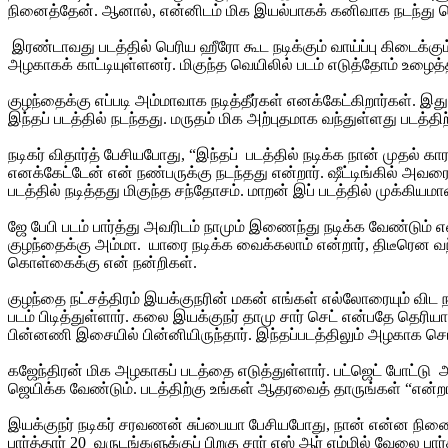
நினைத்தேன். ஆனால், என்னிடம் மிக இயல்பாகக் கனிவாக நடந்து 
இரண்டாவது படத்தில் பெரிய ஹீரோ கூட நடிக்கும் வாய்ப்பு கிடைக்
அழகாகக் காட்டியுள்ளனர். மிகுந்த வெயிலில் படம் எடுத்தோம் உழைத
குழந்தைக்கு எப்படி அம்மாவாக நடித்தீர்கள் எனக்கேட்கிறார்கள்.
இந்தப் படத்தில் நடந்தது. மருதம் மிக அற்புதமாக வந்துள்ளது படத்த
நடிகர் விதார்த் பேசியபோது, “இந்தப் படத்தில் நடிக்க நான் மு
எனக்கேட்டேன் என் நண்பருக்கு நடந்தது என்றார். ஷீட்டிங்கில் அவரைச்
படத்தில் நடித்தது மிகுந்த சந்தோசம். மாறன் இப் படத்தில் முக்கியம
ஜே பேபி படம் பார்த்து அவரிடம் நாமும் இணைந்து நடிக்க வேண்டும்
குழந்தைக்கு அம்மா. யாரை நடிக்க வைக்கலாம் என்றார், திடீரென வந
கொள்கைக்கு என் நன்றிகள்.
குழந்தை நட்சத்திரம் இயக்குநரின் மகன் எங்கள் எல்லோரையும் விட
படம் பிடித்துள்ளார். கலை இயக்குநர் தாமு சார் செட் என்பதே தெ
பின்னணி இசையில் பின்னியிருந்தார். இந்தப்படத்திலும் அழகாக செய
கஜேந்திரன் மிக அழகாகப் படத்தை எடுத்துள்ளார். பட்ஜெட் போட்டு அ
ஜெயிக்க வேண்டும். படத்திற்கு உங்கள் ஆதரவைத் தாருங்கள் “என்றா
இயக்குநர் நடிகர் சரவணன் சுப்பையா பேசியபோது, நான் என்ன நினைத்
பார்த்தார் 20 வருடங்களுக்குப் பிறகு சார் எஸ் ஆர் எம்மில் வேலை ப