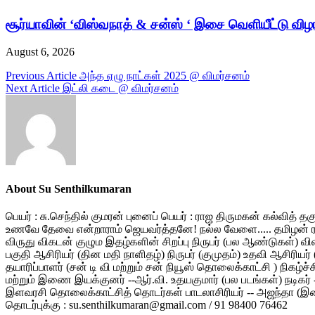
சூர்யாவின் ‘விஸ்வநாத் & சன்ஸ் ‘ இசை வெளியீட்டு விழ
August 6, 2026
Post
Previous Article
அந்த ஏழு நாட்கள் 2025 @ விமர்சனம்
Next Article
இட்லி கடை @ விமர்சனம்
navigation
About Su Senthilkumaran
பெயர் : சு.செந்தில் குமரன் புனைப் பெயர் : ராஜ திருமகன் கல்வித் 
உணவே தேவை என்றாராம் ஜெயவர்த்தனே! நல்ல வேளை..... தமிழன் ரத்தம்
விருது விகடன் குழும இதழ்களின் சிறப்பு நிருபர் (பல ஆண்டுகள்) வ
பகுதி ஆசிரியர் (தின மதி நாளிதழ்) நிருபர் (குமுதம்) உதவி ஆசிரியர்
தயாரிப்பாளர் (சன் டி வி மற்றும் சன் நியூஸ் தொலைக்காட்சி ) நிகழ்ச்
மற்றும் இணை இயக்குனர் --ஆர்.வி. உதயகுமார் (பல படங்கள்) நடிகர் -- ம
இளவரசி தொலைக்காட்சித் தொடர்கள் பாடலாசிரியர் -- அஜந்தா (இளையரா
தொடர்புக்கு : su.senthilkumaran@gmail.com / 91 98400 76462