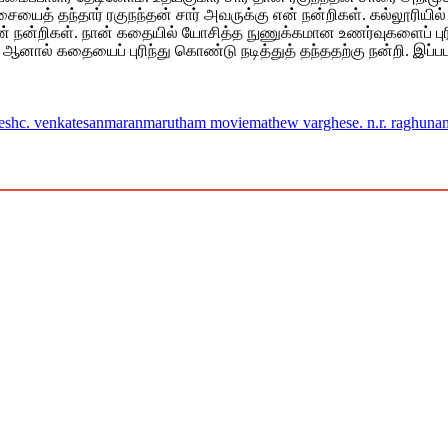
 தந்தார் ரகுநந்தன் சார் அவருக்கு என் நன்றிகள். கல்லூரியில் பேர
ன் நன்றிகள். நான் கதையில் யோசித்த நுணுக்கமான உணர்வுகளைப் புரி
் ஆனால் கதையைப் புரிந்து கொண்டு நடித்துத் தந்ததற்கு நன்றி. இப்
esh
c. venkatesan
maran
marutham movie
mathew varghese. n.r. raghuna