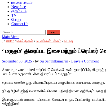
ரகளை பக்கம்
New face
குறும்படம்
TV
பொது
Contact Us
Search
for:
Main Menu
.
/
slider
/
செய்திகள்
/
பெண்கள் பக்கம்
/
பொது
‘ மருதம்’ திரைப்பட இசை மற்றும் ட்ரெய்லர் வ
September 30, 2025
-
by
Su Senthilkumaran
-
Leave a Comment
Aruvar private limited சார்பில் C வெங்கடேசன் தயாரிப்பில், விதா
படைப்பாக உருவாகியுள்ள திரைப்படம் “மருதம்”.
தற்கால உலகில் ஒரு விவசாயியுடைய வாழ்வினை மையமாக வைத்து, அ
நம் தமிழின் ஐந்திணைகளில் விவசாய நிலத்தினை குறிக்கும் மருத ந
இயக்குநர்கள் சரவண சுப்பையா, மோகன் ராஜா, பொம்மரிலு பாஸ்கரிடம
கஜேந்திரன்