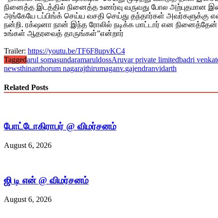
நினைத்த இடத்தில் நினைத்த உணர்வு வருவது போல அற்புதமான இசையைத்
அங்கேயே டப்பிங்க் செய்ய வசதி செய்து தந்தார்கள் அவர்களுக்கு எ
நன்றி. ரக்‌ஷனா நான் இந்த ரோலில் நடிக்க மாட்டார் என நினைத்தேன
உங்கள் ஆதரவைத் தாருங்கள்”என்றார்
Trailer:
https://youtu.be/
TF6F8upvKC4
Tagged
arul somasundaram
aruldoss
Aruvar private limited
badri venkat
news
thinanthorum nagaraj
thirumagan
v.gajendran
vidarth
Related Posts
போட்டோகிராபர் @ விமர்சனம்
August 6, 2026
ஜி டி என் @ விமர்சனம்
August 6, 2026