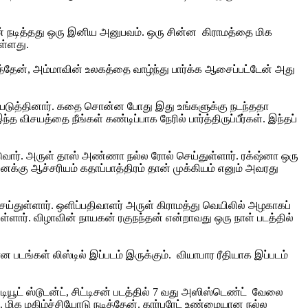
டன் நடித்தது ஒரு இனிய அனுபவம். ஒரு சின்ன கிராமத்தை மிக
ுள்ளது.
்தேன், அம்மாவின் உலகத்தை வாழ்ந்து பார்க்க ஆசைப்பட்டேன் அது
ப்படுத்தினார். கதை சொன்ன போது இது உங்களுக்கு நடந்ததா
 விசயத்தை நீங்கள் கண்டிப்பாக நேரில் பார்த்திருப்பீர்கள். இந்தப்
ுவார். அருள் தாஸ் அண்ணா நல்ல ரோல் செய்துள்ளார். ரக்‌ஷ்னா ஒரு
க்கு ஆச்சரியம் கதாப்பாத்திரம் தான் முக்கியம் எனும் அவரது
ய்துள்ளார். ஒளிப்பதிவாளர் அருள் கிராமத்து வெயிலில் அழகாகப்
்ளார். விழாவின் நாயகன் ரகுநந்தன் என்றாவது ஒரு நாள் படத்தில்
படங்கள் லிஸ்டில் இப்படம் இருக்கும். வியாபார ரீதியாக இப்படம்
யூட் ஸ்டூடன்ட், சிட்டிசன் படத்தில் 7 வது அஸிஸ்டெண்ட் வேலை
ார். மிக மகிழ்ச்சியோடு நடித்தேன். கார்பரேட் உண்மையான நல்ல