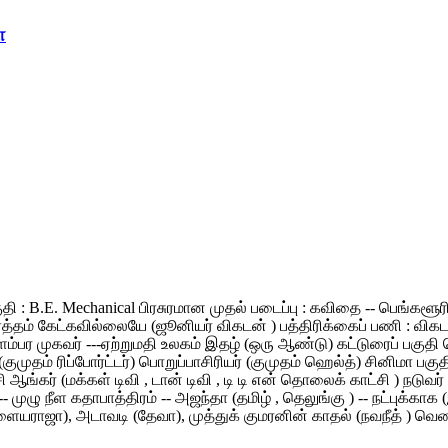
ா
தகுதி : B.E. Mechanical பிரசுரமான முதல் படைப்பு : கவிதை -- பெங்க
 கேட்கவில்லையே (ஜூனியர் விகடன் ) பத்திரிக்கைப் பணி : விகடன் மாண
ிளம்பர முகவர் ---ஏற்றுமதி உலகம் இதழ் (ஒரு ஆண்டு) கட்டுரைப் பகுத
 (குமுதம் ரிப்போர்ட்டர்) பொறுப்பாசிரியர் (குமுதம் ஹெல்த்) சினிமா ப
சி ஆங்கர் (மக்கள் டிவி , டான் டிவி , டி டி என் தொலைக் காட்சி ) நடு
ுழு நீள கதாபாத்திரம் -- அஜந்தா (தமிழ் , தெலுங்கு ) -- நட்புக்காக (இ
ஜா), அடாவடி (தேவா), முத்துக் குமரனின் காதல் (நவநீத் ) வெண்மேகம்