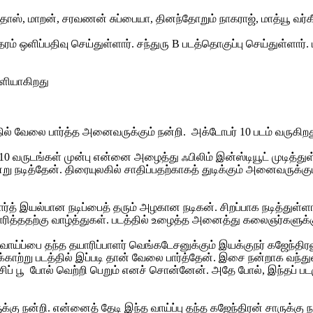
ஸ், மாறன், சரவணன் சுப்பையா, தினந்தோறும் நாகராஜ், மாத்யூ வர்கீ
ம் ஒளிப்பதிவு செய்துள்ளார். சந்துரு B படத்தொகுப்பு செய்துள்ளார
ெளியாகிறது
.
ில் வேலை பார்த்த அனைவருக்கும் நன்றி. அக்டோபர் 10 படம் வருகிறத
0 வருடங்கள் முன்பு என்னை அழைத்து ஃபிலிம் இன்ஸ்டியூட் முடித்துள்ள
று நடித்தேன். திரையுலகில் சாதிப்பதற்காகத் துடிக்கும் அனைவருக்க
 இயல்பான நடிப்பைத் தரும் அழகான நடிகன். சிறப்பாக நடித்துள்ளார். 
ித்ததற்கு வாழ்த்துகள். படத்தில் உழைத்த அனைத்து கலைஞர்களுக்கும்
ய்ப்பை தந்த தயாரிப்பாளர் வெங்கடேசனுக்கும் இயக்குநர் கஜேந்திரனுக்
க்காற்று படத்தில் இப்படி தான் வேலை பார்த்தேன். இசை நன்றாக வந்து
சிப் பூ போல் வெற்றி பெறும் எனச் சொன்னேன். அதே போல், இந்தப் படம
ு நன்றி. என்னைத் தேடி இந்த வாய்ப்பு தந்த கஜேந்திரன் சாருக்கு நன்