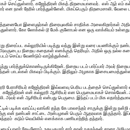
 செய்துள்ளார். கஜேந்திரன் மிகத் திறமையானவர். எஸ் ஆர் எம் கல்ல
டார் என நான் நேரில் பார்த்துள்ளேன். மிகப்பெரும் திறமைசாலி. வேலை
 எத்தனையோ இளைஞர்கள் திரையுலகில் சாதிக்க அலைகிறார்கள் அதில் எ
ந்துள்ளார். கோ லோக்கல் டூ மேக் குளோபல் என ஒரு வாக்கியம் உள்ள
ரைப்பட கல்லூரியில் படித்து வந்து இன்று வரை பயணிக்கும் நண்பர். 
யவர். அவருடைய நிறைய கதைகள் எனக்குத் தெரியும். அதில் ஒரு நல்ல கத
 படம் செய்ய வேண்டும் வாழ்த்துக்கள்.
லிருந்து பார்த்துக்கொண்டிருக்கிறேன். நிறைய படம் பார்ப்பார் அவர்
ந்தன் பாடல்கள் மிகவும் பிடிக்கும். இதிலும் அழகாக இசையமைத்துள்ளா
ூரி பேராசிரியர் கஜேந்திரன் இவ்வளவு பெரிய படத்தைச் செய்துள்ளார
பு கஜேந்திரன் என் கல்லூரி ஆசிரியர் என பெருமையாகச் சொல்வேன்.
. அவர் என் ஆசிரியர் என்பது பெருமை. இந்தப் படம் மிக எதார்த்தமான ப
டில் படிக்க வாய்ப்பு வாங்கி தந்த கே பாலசந்தர் சாருக்கு இன்று நன்
திற்கு என் நண்பன் சாட்டை அன்பழகன் பெரும் ஆதரவாக இருந்தார். இப
ந்தரம் கடும் வெயிலில் எனக்காக பணியாற்றித் தந்தார்.
ைப்பாளர் தேடினோம். உதயகுமார் சார் தான் ரகுநந்தன் சாரை அறிமுகப்