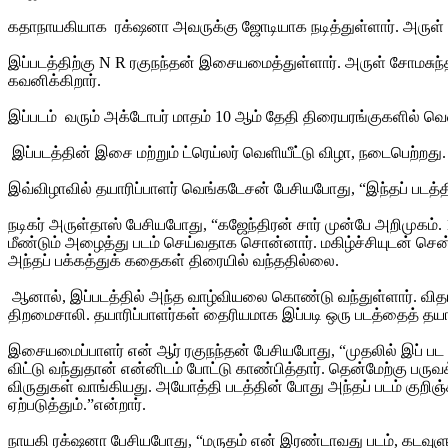
கதாநாயகியாக ரக்‌ஷனா அவருக்கு ஜோடியாக நடித்துள்ளார். அருள் தா
இப்படத்திற்கு N R ரகுநந்தன் இசையமைத்துள்ளார். அருள் சோமசுந்தர
கவனிக்கிறார்.
இப்படம் வரும் அக்டோபர் மாதம் 10 ஆம் தேதி திரையரங்குகளில் வ
இப்படத்தின் இசை மற்றும் ட்ரெய்லர் வெளியீட்டு விழா, நடைபெற்றது
இவ்விழாவில் தயாரிப்பாளர் வெங்கடேசன் பேசியபோது, “இந்தப் படத்த
நடிகர் அருள்தாஸ் பேசியபோது, “கஜேந்திரன் சார் முன்பே அறிமுகம். 1
மீண்டும் அழைத்து படம் செய்வதாக சொன்னார். மகிழ்ச்சியுடன் சென்
அந்தப் பக்கத்துக் கதைகள் திரையில் வந்ததில்லை.
ஆனால், இப்படத்தில் அந்த வாழ்வியலை கொண்டு வந்துள்ளார். விதார்த்
திறமைசாலி. தயாரிப்பாளர்கள் தைரியமாக இப்படி ஒரு படத்தைத் தயார
இசையமைப்பாளர் என் ஆர் ரகுநந்தன் பேசியபோது, “முதலில் இப் பட வா
விட்டு வந்துதான் என்னிடம் போட்டு காண்பித்தார். தென்மேற்கு பருவ
விருதுகள் வாங்கியது. அயோத்தி படத்தின் போது அந்தப் படம் குறிஞ்
ஏற்படுத்தும்.”என்றார்.
நாயகி ரக்‌ஷனா பேசியபோது, “மருதம் என் இரண்டாவது படம், கடவுளுக்க