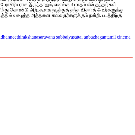
ாசிரியராக இருந்தாலும், எனக்கு 3 மாதம் லீவ் தந்தார்கள்
ந்து கொண்டு அற்புதமாக நடித்துத் தந்த விதார்த் அவர்களுக்கு
படத்தில் உழைத்த அத்தனை கலைஞர்களுக்கும் நன்றி. படத்திற்கு
ndhan
neethi
rakshana
saravana subbaiya
sattai anbazhagan
tamil cinema