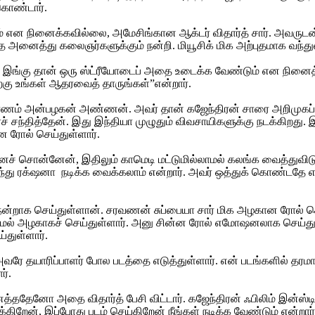
கொண்டார்.
கும் என நினைக்கவில்லை, அமேசிங்கான ஆக்டர் விதார்த் சார். அவரு
்த அனைத்து கலைஞர்களுக்கும் நன்றி. மியூசிக் மிக அற்புதமாக வந்த
 இது இங்கு தான் ஒரு ஸ்ட்ரீயோடைப் அதை உடைக்க வேண்டும் என நினைத
ிற்கு உங்கள் ஆதரவைத் தாருங்கள்”என்றார்.
தல் காரணம் அன்பழகன் அண்ணன். அவர் தான் கஜேந்திரன் சாரை அறிமுக
 சந்தித்தேன். இது இந்தியா முழுதும் விவசாயிகளுக்கு நடக்கிறது. இந்த
ான ரோல் செய்துள்ளார்.
 எனச் சொன்னேன், இதிலும் காமெடி மட்டுமில்லாமல் கலங்க வைத்துவிட
்து ரக்‌ஷனா நடிக்க வைக்கலாம் என்றார். அவர் ஒத்துக் கொண்டதே என
 நன்றாக செய்துள்ளான். சரவணன் சுப்பையா சார் மிக அழகான ரோல் செ
ரியாமல் அழகாகச் செய்துள்ளார். அனு சின்ன ரோல் எமோஷனலாக செய்துள
்துள்ளார்.
வரே தயாரிப்பாளர் போல படத்தை எடுத்துள்ளார். என் படங்களில் தரமான 
ர்.
ததேனோ அதை விதார்த் பேசி விட்டார். கஜேந்திரன் ஃபிலிம் இன்ஸ்டிடி
ார்க்கிறேன், இப்போது படம் செய்கிறேன் நீங்கள் நடிக்க வேண்டும் என்ற