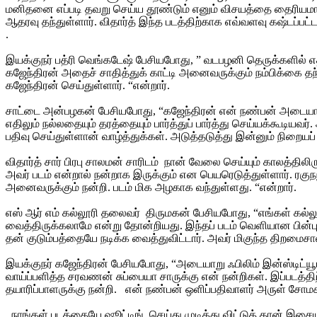
மனிதனை எப்படி தவறு செய்ய தூண்டும் எனும் விசயத்தை தைரியமாகச்
ஆதரவு தந்துள்ளார். விதார்த் இந்த படத்திற்காக எவ்வளவு கஷ்டப்பட்
.
இயக்குநர் பத்ரி வெங்கடேஷ் பேசியபோது, ” வடபழனி தெருக்களில்
கஜேந்திரன் அதைச் சாதித்துக் காட்டி அனைவருக்கும் நம்பிக்கை த
கஜேந்திரன் செய்துள்ளார். “என்றார்.
சாட்டை அன்பழகன் பேசியபோது, “கஜேந்திரன் என் நண்பன் அடையாறு தி
எதிலும் நல்லதையும் தரத்தையும் பார்த்துப் பார்த்து செய்யக்கூடி
பதிவு செய்துள்ளான் வாழ்த்துக்கள். அடுத்தடுத்து இன்னும் நிறையப்
விதார்த் சார் பிரபு சாலமன் சாரிடம் நான் வேலை செய்யும் காலத்தி
அவர் படம் என்றால் நன்றாக இருக்கும் என பெயரெடுத்துள்ளார். ரகுந
அனைவருக்கும் நன்றி. படம் மிக அழகாக வந்துள்ளது. “என்றார்.
எஸ் ஆர் எம் கல்லூரி தலைவர் திருமகன் பேசியபோது, “எங்கள் கல்ல
வைத்திருக்கலாமே என்று தோன்றியது. இந்தப் படம் வெளியான பின்
தன் குடும்பத்தையே நடிக்க வைத்துவிட்டார். அவர் மிகுந்த திறமைசாலி
இயக்குநர் கஜேந்திரன் பேசியபோது, “அடையாறு ஃபிலிம் இன்ஸ்டிட்யூட்
வாய்ப்பளித்த சரவணன் சுப்பையா சாருக்கு என் நன்றிகள். இப்படத்
தயாரிப்பாளருக்கு நன்றி. என் நண்பன் ஒளிப்பதிவாளர் அருள் சோமசு
நாங்கள் படத்தையே ஷூட்டிங் செய்து முடித்து விட்டுத் தான் இசையம