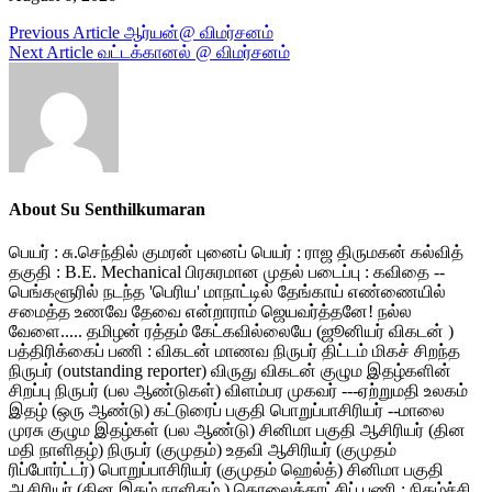
Post
Previous Article
ஆர்யன்@ விமர்சனம்
Next Article
வட்டக்கானல் @ விமர்சனம்
navigation
About Su Senthilkumaran
பெயர் : சு.செந்தில் குமரன் புனைப் பெயர் : ராஜ திருமகன் கல்வித்
தகுதி : B.E. Mechanical பிரசுரமான முதல் படைப்பு : கவிதை --
பெங்களூரில் நடந்த 'பெரிய' மாநாட்டில் தேங்காய் எண்ணையில்
சமைத்த உணவே தேவை என்றாராம் ஜெயவர்த்தனே! நல்ல
வேளை..... தமிழன் ரத்தம் கேட்கவில்லையே (ஜூனியர் விகடன் )
பத்திரிக்கைப் பணி : விகடன் மாணவ நிருபர் திட்டம் மிகச் சிறந்த
நிருபர் (outstanding reporter) விருது விகடன் குழும இதழ்களின்
சிறப்பு நிருபர் (பல ஆண்டுகள்) விளம்பர முகவர் ---ஏற்றுமதி உலகம்
இதழ் (ஒரு ஆண்டு) கட்டுரைப் பகுதி பொறுப்பாசிரியர் --மாலை
முரசு குழும இதழ்கள் (பல ஆண்டு) சினிமா பகுதி ஆசிரியர் (தின
மதி நாளிதழ்) நிருபர் (குமுதம்) உதவி ஆசிரியர் (குமுதம்
ரிப்போர்ட்டர்) பொறுப்பாசிரியர் (குமுதம் ஹெல்த்) சினிமா பகுதி
ஆசிரியர் (தின இதழ் நாளிதழ் ) தொலைக்காட்சிப் பணி : நிகழ்ச்சி