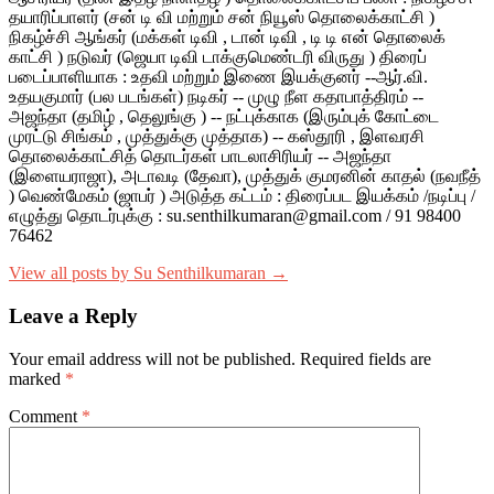
தயாரிப்பாளர் (சன் டி வி மற்றும் சன் நியூஸ் தொலைக்காட்சி )
நிகழ்ச்சி ஆங்கர் (மக்கள் டிவி , டான் டிவி , டி டி என் தொலைக்
காட்சி ) நடுவர் (ஜெயா டிவி டாக்குமெண்டரி விருது ) திரைப்
படைப்பாளியாக : உதவி மற்றும் இணை இயக்குனர் --ஆர்.வி.
உதயகுமார் (பல படங்கள்) நடிகர் -- முழு நீள கதாபாத்திரம் --
அஜந்தா (தமிழ் , தெலுங்கு ) -- நட்புக்காக (இரும்புக் கோட்டை
முரட்டு சிங்கம் , முத்துக்கு முத்தாக) -- கஸ்தூரி , இளவரசி
தொலைக்காட்சித் தொடர்கள் பாடலாசிரியர் -- அஜந்தா
(இளையராஜா), அடாவடி (தேவா), முத்துக் குமரனின் காதல் (நவநீத்
) வெண்மேகம் (ஜாபர் ) அடுத்த கட்டம் : திரைப்பட இயக்கம் /நடிப்பு /
எழுத்து தொடர்புக்கு : su.senthilkumaran@gmail.com / 91 98400
76462
View all posts by Su Senthilkumaran →
Leave a Reply
Your email address will not be published.
Required fields are
marked
*
Comment
*