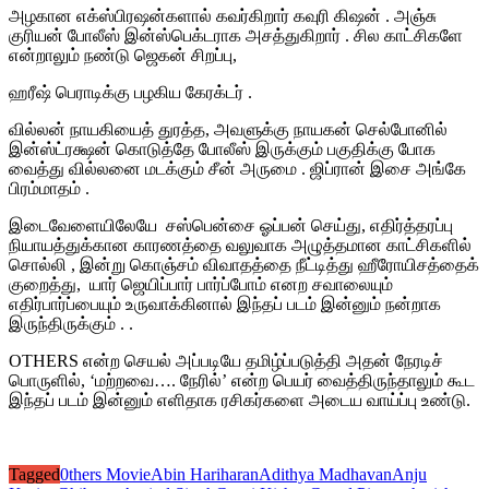
அழகான எக்ஸ்பிரஷன்களால் கவர்கிறார் கவுரி கிஷன் . அஞ்சு
குரியன் போலீஸ் இன்ஸ்பெக்டராக அசத்துகிறார் . சில காட்சிகளே
என்றாலும் நண்டு ஜெகன் சிறப்பு,
ஹரீஷ் பெராடிக்கு பழகிய கேரக்டர் .
வில்லன் நாயகியைத் துரத்த, அவளுக்கு நாயகன் செல்போனில்
இன்ஸ்ட்ரக்ஷன் கொடுத்தே போலீஸ் இருக்கும் பகுதிக்கு போக
வைத்து வில்லனை மடக்கும் சீன் அருமை . ஜிப்ரான் இசை அங்கே
பிரம்மாதம் .
இடைவேளையிலேயே சஸ்பென்சை ஓப்பன் செய்து, எதிர்த்தரப்பு
நியாயத்துக்கான காரணத்தை வலுவாக அழுத்தமான காட்சிகளில்
சொல்லி , இன்று கொஞ்சம் விவாதத்தை நீட்டித்து ஹீரோயிசத்தைக்
குறைத்து, யார் ஜெயிப்பார் பார்ப்போம் எனற சவாலையும்
எதிர்பார்ப்பையும் உருவாக்கினால் இந்தப் படம் இன்னும் நன்றாக
இருந்திருக்கும் . .
OTHERS என்ற செயல் அப்படியே தமிழ்ப்படுத்தி அதன் நேரடிச்
பொருளில், ‘மற்றவை…. நேரில்’ என்ற பெயர் வைத்திருந்தாலும் கூட
இந்தப் படம் இன்னும் எளிதாக ரசிகர்களை அடைய வாய்ப்பு உண்டு.
Tagged
0thers Movie
Abin Hariharan
Adithya Madhavan
Anju