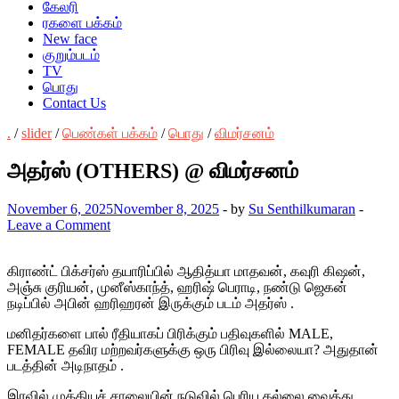
கேலரி
ரகளை பக்கம்
New face
குறும்படம்
TV
பொது
Contact Us
.
/
slider
/
பெண்கள் பக்கம்
/
பொது
/
விமர்சனம்
அதர்ஸ் (OTHERS) @ விமர்சனம்
November 6, 2025
November 8, 2025
-
by
Su Senthilkumaran
-
Leave a Comment
கிராண்ட் பிக்சர்ஸ் தயாரிப்பில் ஆதித்யா மாதவன், கவுரி கிஷன்,
அஞ்சு குரியன், முனீஸ்காந்த், ஹரிஷ் பெராடி, நண்டு ஜெகன்
நடிப்பில் அபின் ஹரிஹரன் இருக்கும் படம் அதர்ஸ் .
மனிதர்களை பால் ரீதியாகப் பிரிக்கும் பதிவுகளில் MALE,
FEMALE தவிர மற்றவர்களுக்கு ஒரு பிரிவு இல்லையா? அதுதான்
படத்தின் அடிநாதம் .
இரவில் முக்கியச் சாலையின் நடுவில் பெரிய கல்லை வைத்து,