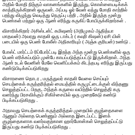
அதில் மோதி நிற்கும் வாகனங்களில் இருந்து, கொள்ளையடிக்கக்
காத்திருக்கிறான் ஒருவன். அப்படி ஓர் வேன் வந்து மோதி காற்றில்
பறந்து விழுந்து வெடித்து நெருப்பு பற்றி , அதில் இருந்த மூன்று
பெண்கள் மற்றும் ஒரு ஆண் எரிந்து கருகிப் போயிருக்கிறார்கள் .
விசாரிக்கிறார் அசிஸ்டன்ட் கமிஷனர் (அறிமுகம் ஆதித்யா
மாதவன்) அவரது காதலி ஒரு டாக்டர் ( கவுரி கிஷன்) ஏசி யின்
படையில் ஒரு பெண் போலீஸ் அதிகாரியும் ( அஞ்சு குரியன்) உண்டு .
போஸ்ட் மார்ட்டம் ரிப்போர்ட்படி இறந்த அந்த மூன்று பெண்களில் ஒரு
பெண் எரிக்கப்படும் முன்பே காயப்படுத்தப்பட்டு இருக்கிறாள். அந்த
ஆண் உடல் வேனின் மேலே வெளிப்பக்கம் கிடந்தபடி எரிந்து இருப்பது
கண்டுபிடிக்கப்படுகிறது
விசாரணை தொடர , மருத்துவர் காதலி வேலை செய்யும்
செயற்கைக் கருத்தரித்தல் மையத்தில் கருமுட்டைக்குள் விந்தணு
செலுத்தப்பட்ட பிறகு, அந்தக் கருவை வயிற்றில் செலுத்தி கரு
வளர்ந்து பிரசவிக்கும் சிகிச்சையில் ஒரு முறைகேடு கண்டு
பிடிக்கப்படுகிறது .
அதாவது செயற்கைக் கருத்தரித்தல் முறையில் குழந்தைகளை
ஆணும் அல்லாத பெண்ணும் அல்லாத இடைப்பட்ட இனக்
குழந்தைகளாக வளர்வதற்கான ஹார்மோன்கள் செலுத்தப்பட்டு
இருப்பது கண்டு பிடிக்கப்படுகிறது .