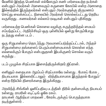
வேனில் இறந்த பெண்கள் எல்லோரும் கண் பார்வையற்ற நபர்கள்
என்பதும் அவர்கள் அனைவரும் கருணை கோயில் என்ற அனாதை
இல்லத்தில் இருந்தவர்கள் என்பதும் அவர்களுக்கு திருமணம்
செய்து வைக்கப்பட்ட நிலையில் அவர்கள் கொல்லப்பட்டது தெரிய
வருகிறது . கணவர்கள் எல்லாம் ரவுடிகள் என்பதும் புரிகிறது
பார்வையற்ற பெண்கள் கொலை வழக்கு கருத்தரித்தல் மையம்
சம்மந்தப்பட்ட அதிர்ச்சியும் ஒரு புள்ளியில் ஒன்று சேரும்போது
நடந்தது என்ன படம் .
ஒரு சிறுபான்மை தொடர்ந்து அவமானப்படுத்தப்பட்டால், அந்தச்
சிறுபான்மை தங்களைப் பெரும்பான்மையாகக் கொள்ள எந்த
எல்லைக்கும் போகும் என்பதுதான் இயக்குனர் சொல்ல வரும்
கருத்து .
படம் முழுக்க சிறப்பாக இசைத்திருக்கிறார் ஜிப்ரான்.
எனினும் கதையாக ஆரம்பம் சிறப்பாகவே உள்ளது . போகப் போக ,
நியாயமாக இல்லாவிட்டாலும் வித்தியாசமாக இருந்தால் போதும்’
என்ற ரீதியில் திரைக்கதை இருக்கிறது .
அரவிந்த் சிங்கின் ஒளிப்பதிவு படத்தின் திரில் தன்மைக்கு நியாயம்
உள்ளது. ராமரின் எடிட்டிங் ஓகே ரகம்.
நாயகன் ஆதித்யா மாதவன் , கேரக்டருக்குப் பொருத்தமாக
நடித்துள்ளார் .