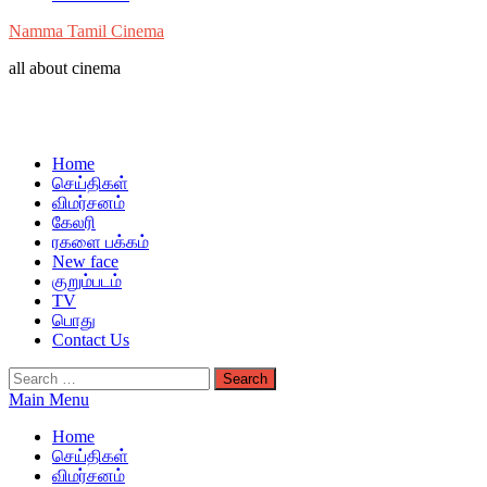
Namma Tamil Cinema
all about cinema
Home
செய்திகள்
விமர்சனம்
கேலரி
ரகளை பக்கம்
New face
குறும்படம்
TV
பொது
Contact Us
Search
for:
Main Menu
Home
செய்திகள்
விமர்சனம்