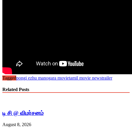
Tagged
pongi ezhu manogara movie
tamil movie news
trailer
Related Posts
டி சி @ விமர்சனம்
August 8, 2026