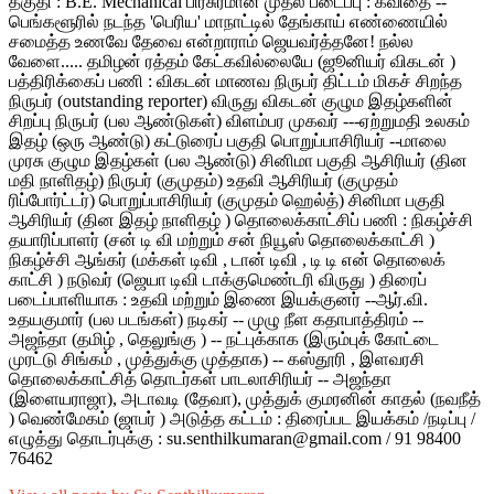
தகுதி : B.E. Mechanical பிரசுரமான முதல் படைப்பு : கவிதை --
பெங்களூரில் நடந்த 'பெரிய' மாநாட்டில் தேங்காய் எண்ணையில்
சமைத்த உணவே தேவை என்றாராம் ஜெயவர்த்தனே! நல்ல
வேளை..... தமிழன் ரத்தம் கேட்கவில்லையே (ஜூனியர் விகடன் )
பத்திரிக்கைப் பணி : விகடன் மாணவ நிருபர் திட்டம் மிகச் சிறந்த
நிருபர் (outstanding reporter) விருது விகடன் குழும இதழ்களின்
சிறப்பு நிருபர் (பல ஆண்டுகள்) விளம்பர முகவர் ---ஏற்றுமதி உலகம்
இதழ் (ஒரு ஆண்டு) கட்டுரைப் பகுதி பொறுப்பாசிரியர் --மாலை
முரசு குழும இதழ்கள் (பல ஆண்டு) சினிமா பகுதி ஆசிரியர் (தின
மதி நாளிதழ்) நிருபர் (குமுதம்) உதவி ஆசிரியர் (குமுதம்
ரிப்போர்ட்டர்) பொறுப்பாசிரியர் (குமுதம் ஹெல்த்) சினிமா பகுதி
ஆசிரியர் (தின இதழ் நாளிதழ் ) தொலைக்காட்சிப் பணி : நிகழ்ச்சி
தயாரிப்பாளர் (சன் டி வி மற்றும் சன் நியூஸ் தொலைக்காட்சி )
நிகழ்ச்சி ஆங்கர் (மக்கள் டிவி , டான் டிவி , டி டி என் தொலைக்
காட்சி ) நடுவர் (ஜெயா டிவி டாக்குமெண்டரி விருது ) திரைப்
படைப்பாளியாக : உதவி மற்றும் இணை இயக்குனர் --ஆர்.வி.
உதயகுமார் (பல படங்கள்) நடிகர் -- முழு நீள கதாபாத்திரம் --
அஜந்தா (தமிழ் , தெலுங்கு ) -- நட்புக்காக (இரும்புக் கோட்டை
முரட்டு சிங்கம் , முத்துக்கு முத்தாக) -- கஸ்தூரி , இளவரசி
தொலைக்காட்சித் தொடர்கள் பாடலாசிரியர் -- அஜந்தா
(இளையராஜா), அடாவடி (தேவா), முத்துக் குமரனின் காதல் (நவநீத்
) வெண்மேகம் (ஜாபர் ) அடுத்த கட்டம் : திரைப்பட இயக்கம் /நடிப்பு /
எழுத்து தொடர்புக்கு : su.senthilkumaran@gmail.com / 91 98400
76462