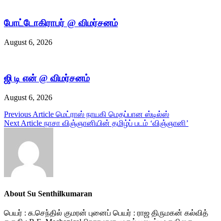
போட்டோகிராபர் @ விமர்சனம்
August 6, 2026
ஜி டி என் @ விமர்சனம்
August 6, 2026
Post
Previous Article
மெட்ராஸ் நாயகி மெதப்பான ஸ்டில்ஸ்
Next Article
நாசா விஞ்ஞானியின் தமிழ்ப் படம் ‘விஞ்ஞானி’
navigation
About Su Senthilkumaran
பெயர் : சு.செந்தில் குமரன் புனைப் பெயர் : ராஜ திருமகன் கல்வித்