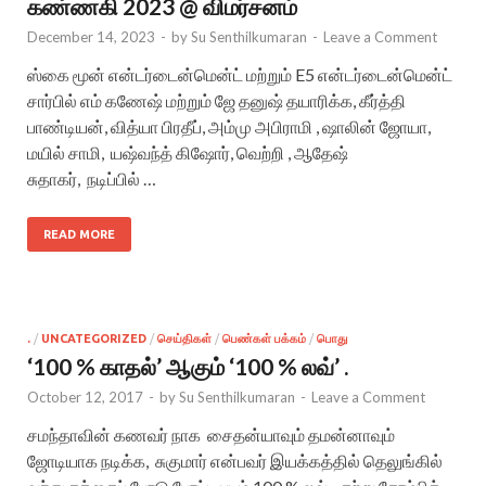
கண்ணகி 2023 @ விமர்சனம்
December 14, 2023
-
by
Su Senthilkumaran
-
Leave a Comment
ஸ்கை மூன் என்டர்டைன்மென்ட் மற்றும் E5 என்டர்டைன்மென்ட்
சார்பில் எம் கணேஷ் மற்றும் ஜே தனுஷ் தயாரிக்க, கீர்த்தி
பாண்டியன், வித்யா பிரதீப், அம்மு அபிராமி , ஷாலின் ஜோயா,
மயில் சாமி, யஷ்வந்த் கிஷோர், வெற்றி , ஆதேஷ்
சுதாகர், நடிப்பில் …
READ MORE
.
/
UNCATEGORIZED
/
செய்திகள்
/
பெண்கள் பக்கம்
/
பொது
‘100 % காதல்’ ஆகும் ‘100 % லவ்’ .
October 12, 2017
-
by
Su Senthilkumaran
-
Leave a Comment
சமந்தாவின் கணவர் நாக சைதன்யாவும் தமன்னாவும்
ஜோடியாக நடிக்க, சுகுமார் என்பவர் இயக்கத்தில் தெலுங்கில்