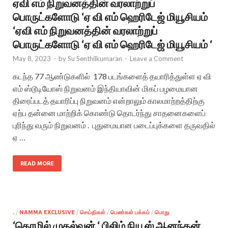
ஏவி எம் நிறுவனத்தின் வரலாற்றுப்
பொருட்களோடு ‘ஏ வி எம் ஹெரிடேஜ் மியூசியம்
‘ஏவி எம் நிறுவனத்தின் வரலாற்றுப்
பொருட்களோடு ‘ஏ வி எம் ஹெரிடேஜ் மியூசியம் ‘
May 8, 2023
-
by
Su Senthilkumaran
-
Leave a Comment
கடந்த 77 ஆண்டுகளில் 178 படங்களைத் தயாரித்துள்ள ஏ வி
எம் ஸ்டூடியோஸ் நிறுவனம் இந்தியாவின் மிகப் பழமையான
திரைப்படத் தயாரிப்பு நிறுவனம் என்றாலும் காலமாற்றத்திற்கு
ஏற்ப தன்னை மாற்றிக் கொண்டு தொடர்ந்து சாதனைகளைப்
புரிந்து வரும் நிறுவனம் . புதுமையான படைப்புக்களை தருவதில்
ஏ …
READ MORE
.
/
NAMMA EXCLUSIVE
/
செய்திகள்
/
பெண்கள் பக்கம்
/
பொது
‘தொழில் முதல்வன் ‘ பிலிம் நியூஸ் ஆனந்தன்