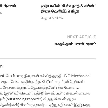
 விமர்சனம்
சூர்யாவின் ‘விஸ்வநாத் & சன்ஸ் ‘
இசை வெளியீட்டு விழா
26
August 6, 2026
NEXT ARTICLE
காதல் தண்டபாணி மரணம்
an
ுனைப் பெயர் : ராஜ திருமகன் கல்வித் தகுதி : B.E. Mechanical
ிதை -- பெங்களூரில் நடந்த 'பெரிய' மாநாட்டில் தேங்காய்
ேவை என்றாராம் ஜெயவர்த்தனே! நல்ல வேளை.....
யே (ஜூனியர் விகடன் ) பத்திரிக்கைப் பணி : விகடன் மாணவ
நிருபர் (outstanding reporter) விருது விகடன் குழும
பல ஆண்டுகள்) விளம்பர முகவர் ---ஏற்றுமதி உலகம் இதழ் (ஒரு