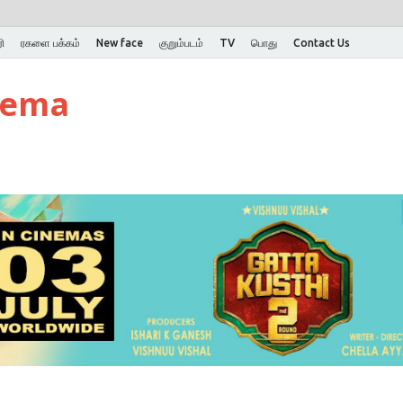
ி
ரகளை பக்கம்
New face
குறும்படம்
TV
பொது
Contact Us
nema