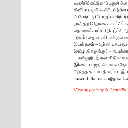
ஆண்டு) கட்டுரைப் பகுதி பொற
சினிமா பகுதி ஆசிரியர் (தின ம
ரிப்போர்ட்டர்) பொறுப்பாசிரிய
நாளிதழ் ) தொலைக்காட்சிப் பணி 
தொலைக்காட்சி ) நிகழ்ச்சி ஆங்க
நடுவர் (ஜெயா டிவி டாக்குமெ
இயக்குனர் --ஆர்.வி. உதயகுமார
(தமிழ் , தெலுங்கு ) -- நட்புக்
-- கஸ்தூரி , இளவரசி தொலைக
(இளையராஜா), அடாவடி (தேவா),
அடுத்த கட்டம் : திரைப்பட இயக்
su.senthilkumaran@gmail.c
View all posts by Su Senthil