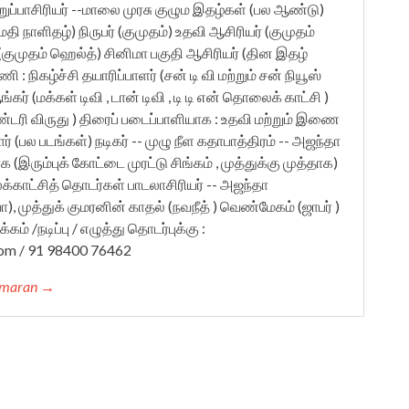
ுப்பாசிரியர் --மாலை முரசு குழும இதழ்கள் (பல ஆண்டு)
தி நாளிதழ்) நிருபர் (குமுதம்) உதவி ஆசிரியர் (குமுதம்
ர் (குமுதம் ஹெல்த்) சினிமா பகுதி ஆசிரியர் (தின இதழ்
: நிகழ்ச்சி தயாரிப்பாளர் (சன் டி வி மற்றும் சன் நியூஸ்
ர் (மக்கள் டிவி , டான் டிவி , டி டி என் தொலைக் காட்சி )
ண்டரி விருது ) திரைப் படைப்பாளியாக : உதவி மற்றும் இணை
் (பல படங்கள்) நடிகர் -- முழு நீள கதாபாத்திரம் -- அஜந்தா
காக (இரும்புக் கோட்டை முரட்டு சிங்கம் , முத்துக்கு முத்தாக)
்காட்சித் தொடர்கள் பாடலாசிரியர் -- அஜந்தா
 முத்துக் குமரனின் காதல் (நவநீத் ) வெண்மேகம் (ஜாபர் )
கம் /நடிப்பு / எழுத்து தொடர்புக்கு :
om / 91 98400 76462
kumaran →