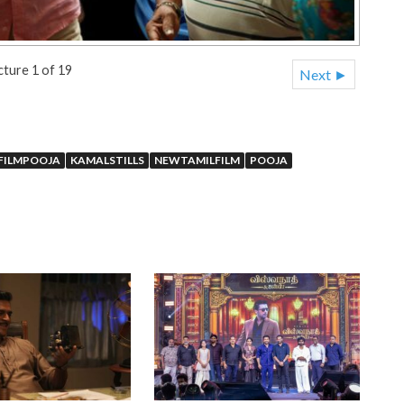
cture 1 of 19
Next ►
ILMPOOJA
KAMALSTILLS
NEWTAMILFILM
POOJA