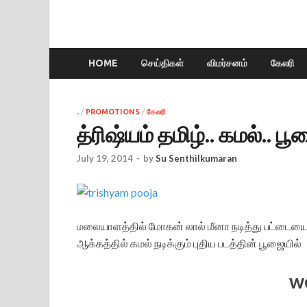
HOME
செய்திகள்
விமர்சனம்
கேலரி
.
/
PROMOTIONS
/
கேலரி
த்ரிஷ்யம் தமிழ்.. கமல்.. ப
July 19, 2014
-
by
Su Senthilkumaran
மலையாளத்தில் மோகன் லால் மீனா நடித்து பட்டையைக் 
ஆக்கத்தில் கமல் நடிக்கும் புதிய படத்தின் பூஜையில்
w