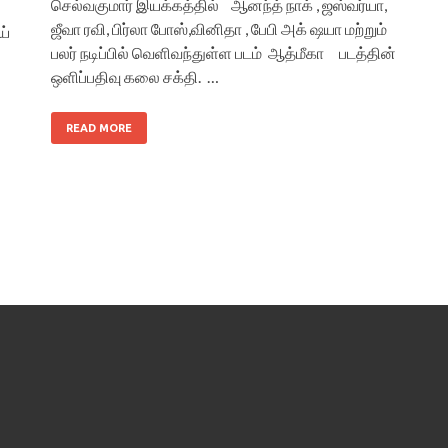
செல்வகுமார் இயக்கத்தில் ஆனந்த் நாக் , ஜஸ்வர்யா,
ஜீவா ரவி, பிர்லா போஸ்,வினிதா , பேபி அக் ஷயா மற்றும்
ய்
பலர் நடிப்பில் வெளிவந்துள்ள படம் ஆத்மீகா படத்தின்
ஒளிப்பதிவு கலை சக்தி. …
READ MORE