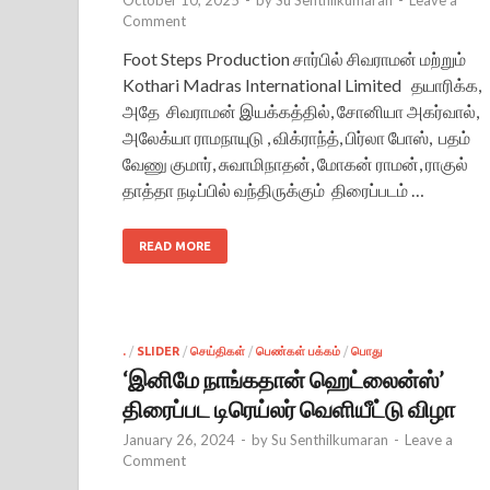
Comment
Foot Steps Production சார்பில் சிவராமன் மற்றும்
Kothari Madras International Limited தயாரிக்க,
அதே சிவராமன் இயக்கத்தில், சோனியா அகர்வால்,
அலேக்யா ராமநாயுடு , விக்ராந்த், பிர்லா போஸ், பதம்
வேணு குமார், சுவாமிநாதன், மோகன் ராமன், ராகுல்
தாத்தா நடிப்பில் வந்திருக்கும் திரைப்படம் …
READ MORE
.
/
SLIDER
/
செய்திகள்
/
பெண்கள் பக்கம்
/
பொது
‘இனிமே நாங்கதான் ஹெட்லைன்ஸ்’
திரைப்பட டிரெய்லர் வெளியீட்டு விழா
January 26, 2024
-
by
Su Senthilkumaran
-
Leave a
Comment