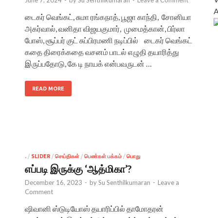
டைகர் வெங்கட், சுமா ரங்கநாத், பூஜா காந்தி, சோனியா
அகர்வால், வனிதா விஜயகுமார், முமைத்கான், பிர்லா
போஸ், சூப்பர் குட் சுப்பிரமணி நடிப்பில் டைகர் வெங்கட்
கதை திரைக்கதை வசனம் பாடல் எழுதி தயாரித்து
இருப்பதோடு, கே டி நாயக் என்பவருடன் …
READ MORE
.
/
SLIDER
/
செய்திகள்
/
பெண்கள் பக்கம்
/
பொது
எப்படி இருக்கு ‘ஆத்மிகா’?
December 16, 2023
-
by
Su Senthilkumaran
-
Leave a
Comment
ஷிவானி ஸ்டுடியோஸ் தயாரிப்பில் தாமோதரன்