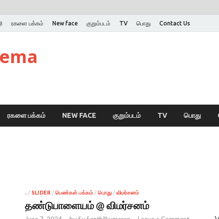
ி
ரகளை பக்கம்
New face
குறும்படம்
TV
பொது
Contact Us
nema
ரகளை பக்கம்
NEW FACE
குறும்படம்
TV
பொது
.
/
SLIDER
/
பெண்கள் பக்கம்
/
பொது
/
விமர்சனம்
தண்டுபாளையம் @ விமர்சனம்
June 7, 2024
-
by
Su Senthilkumaran
-
Leave a Comment