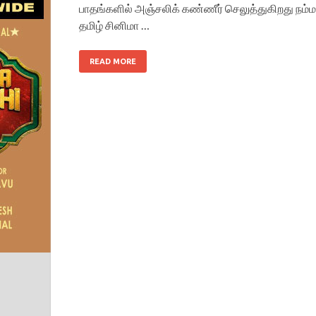
பாதங்களில் அஞ்சலிக் கண்ணீர் செலுத்துகிறது நம்ம
தமிழ் சினிமா …
READ MORE