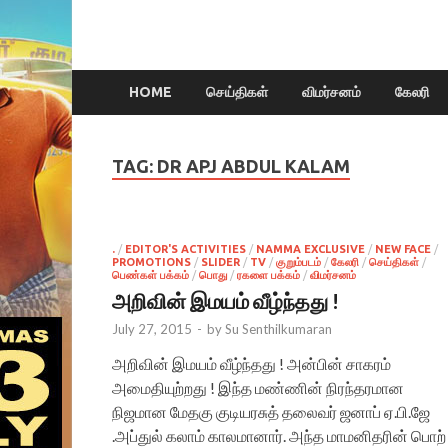
HOME
செய்திகள்
விமர்சனம்
கேலரி
TAG:
DR APJ ABDUL KALAM
.
/
EDITOR'S ACTIVITIES
/
NAMMA EXCLUSIVE
/
NEW FACE
/
PROMOTIONS
/
SLIDER
/
TV
/
குறும்படம்
/
கேலரி
/
செய்திகள்
/
பெண்கள் பக்கம்
/
பொது
/
ரகளை பக்கம்
/
விமர்சனம்
அறிவின் இமயம் வீழ்ந்தது !
July 27, 2015
-
by
Su Senthilkumaran
அறிவின் இமயம் வீழ்ந்தது ! அன்பின் சாகரம்
அமைதியுற்றது ! இந்த மண்ணின் நிரந்தரமான
நிஜமான மேதகு குடியரசுத் தலைவர் ஜனாப் ஏ.பி.ஜே
.அப்துல் கலாம் காலமானார். அந்த மாமனிதரின் பொற்