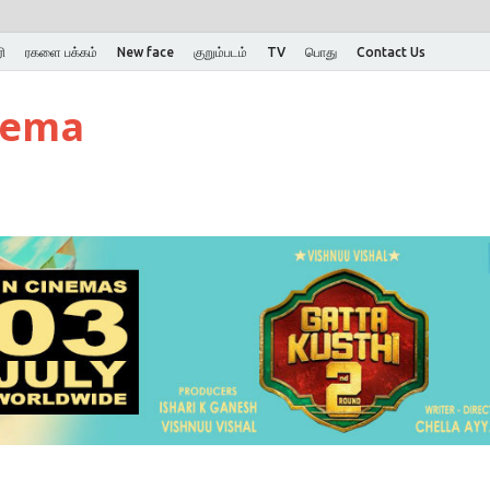
ி
ரகளை பக்கம்
New face
குறும்படம்
TV
பொது
Contact Us
nema