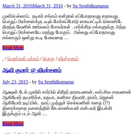
March 31, 2016
March 31, 2016
-
by
Su Senthilkumaran
முன்பெல்லாம், நடிகர் சங்கம் என்றால் எப்போதாவது எதாவது
பொதுப் பிரச்னைக்கு ஃபுல் மேக்கப்போடு கையாட்டிக் கொண்டே
திறந்த வேனில் ஊர்வலம் போவர்கள் . பார்க்கிற மக்களுக்கு அந்த
பொதுப் பிரச்னையே மறந்து போகும். அல்லது எப்போதாவது
எல்லாரும் ஒன்று கூடி பேசுவதை …
Read More
.
/
பெண்கள் பக்கம்
/
பொது
/
விமர்சனம்
ஆவி குமார் @ விமர்சனம்
July 23, 2015
-
by
Su Senthilkumaran
ஆக்ஷன் டேக் மூவீஸ் சார்பில் ஸ்ரீதர் நாராயணன், எஸ்.சிவ சரவணன்
ஆகியோர் தயாரிக்க, உதயா, கனிகா திவாரி, நாசர், ஜெகன்
ஆகியோர் நடிப்பில், தாய் முத்துச் செல்வனின் கதை (!?)
திரைக்கதை வசனத்தில் கே.காண்டீபன் என்பவர் இயக்கி
இருக்கும் படம் ஆவி …
Read More