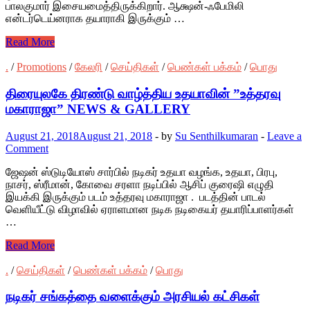
பாலகுமார் இசையமைத்திருக்கிறார். ஆக்ஷன்-ஃபேமிலி
என்டர்டெய்னராக தயாராகி இருக்கும் …
Read More
.
/
Promotions
/
கேலரி
/
செய்திகள்
/
பெண்கள் பக்கம்
/
பொது
திரையுலகே திரண்டு வாழ்த்திய உதயாவின் ”உத்தரவு
மகாராஜா” NEWS & GALLERY
August 21, 2018
August 21, 2018
-
by
Su Senthilkumaran
-
Leave a
Comment
ஜேஷன் ஸ்டுடியோஸ் சார்பில் நடிகர் உதயா வழங்க, உதயா, பிரபு,
நாசர், ஸ்ரீமான், கோவை சரளா நடிப்பில் ஆசிப் குரைஷி எழுதி
இயக்கி இருக்கும் படம் உத்தரவு மகாராஜா . படத்தின் பாடல்
வெளியீட்டு விழாவில் ஏராளமான நடிக நடிகையர் தயாரிப்பாளர்கள்
…
Read More
.
/
செய்திகள்
/
பெண்கள் பக்கம்
/
பொது
நடிகர் சங்கத்தை வளைக்கும் அரசியல் கட்சிகள்