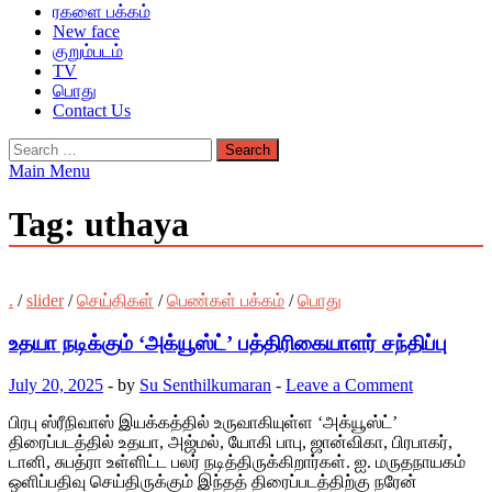
ரகளை பக்கம்
New face
குறும்படம்
TV
பொது
Contact Us
Search
for:
Main Menu
Tag:
uthaya
.
/
slider
/
செய்திகள்
/
பெண்கள் பக்கம்
/
பொது
உதயா நடிக்கும் ‘அக்யூஸ்ட்’ பத்திரிகையாளர் சந்திப்பு
July 20, 2025
-
by
Su Senthilkumaran
-
Leave a Comment
பிரபு ஸ்ரீநிவாஸ் இயக்கத்தில் உருவாகியுள்ள ‘அக்யூஸ்ட்’
திரைப்படத்தில் உதயா, அஜ்மல், யோகி பாபு, ஜான்விகா, பிரபாகர்,
டானி, சுபத்ரா உள்ளிட்ட பலர் நடித்திருக்கிறார்கள். ஐ. மருதநாயகம்
ஒளிப்பதிவு செய்திருக்கும் இந்தத் திரைப்படத்திற்கு நரேன்